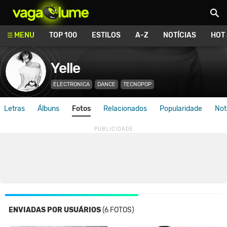
Vagalume
MENU
TOP 100
ESTILOS
A-Z
NOTÍCIAS
HOT
Yelle
ELECTRONICA
DANCE
TECNOPOP
Letras
Álbuns
Fotos
Relacionados
Popularidade
Not
ENVIADAS POR USUÁRIOS
(6 FOTOS)