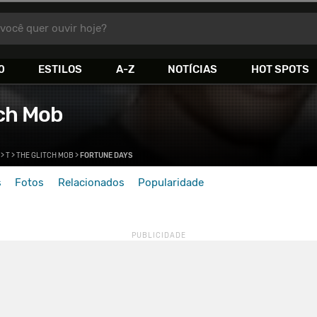
você quer ouvir hoje?
0
ESTILOS
A-Z
NOTÍCIAS
HOT SPOTS
tch Mob
>
T
>
THE GLITCH MOB
>
FORTUNE DAYS
s
Fotos
Relacionados
Popularidade