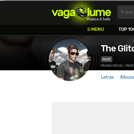
Vagalume
O que 
Música é tudo
MENU
TOP 10
The Gli
INDIE
PÁGINA INICIAL
>
INDIE
Letras
Álbun