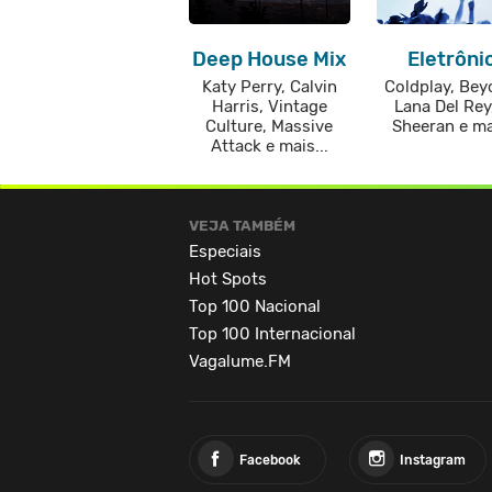
Deep House Mix
Eletrôni
Katy Perry, Calvin
Coldplay, Bey
Harris, Vintage
Lana Del Rey
Culture, Massive
Sheeran e mai
Attack e mais...
VEJA TAMBÉM
Especiais
Hot Spots
Top 100 Nacional
Top 100 Internacional
Vagalume.FM
Facebook
Instagram