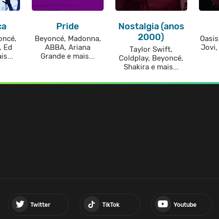
ca
Pride
Nostalgia (anos
2000)
oncé,
Beyoncé, Madonna,
Oasis
, Ed
ABBA, Ariana
Jovi,
Taylor Swift,
s...
Grande e mais...
Coldplay, Beyoncé,
Shakira e mais...
Twitter
TikTok
Youtube