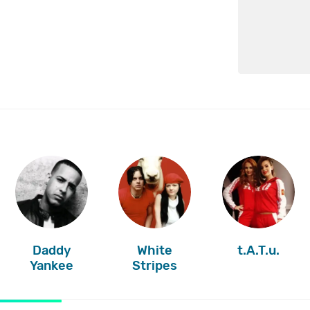
Daddy
White
t.A.T.u.
Yankee
Stripes