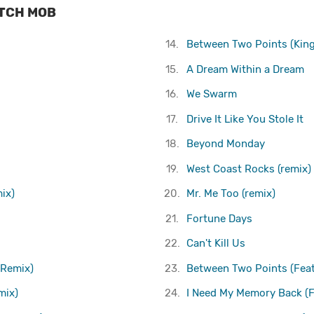
ITCH MOB
14.
Between Two Points (King
15.
A Dream Within a Dream
16.
We Swarm
17.
Drive It Like You Stole It
18.
Beyond Monday
19.
West Coast Rocks (remix)
ix)
20.
Mr. Me Too (remix)
21.
Fortune Days
22.
Can't Kill Us
 Remix)
23.
Between Two Points (Feat
mix)
24.
I Need My Memory Back (F