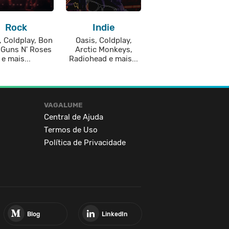
Rock
Indie
, Coldplay, Bon
Oasis, Coldplay,
 Guns N' Roses
Arctic Monkeys,
e mais...
Radiohead e mais...
VAGALUME
Central de Ajuda
Termos de Uso
Política de Privacidade
Blog
LinkedIn