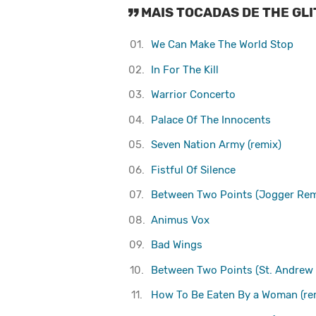
MAIS TOCADAS DE THE GL
01.
We Can Make The World Stop
02.
In For The Kill
03.
Warrior Concerto
04.
Palace Of The Innocents
05.
Seven Nation Army (remix)
06.
Fistful Of Silence
07.
Between Two Points (Jogger Rem
08.
Animus Vox
09.
Bad Wings
10.
Between Two Points (St. Andrew
11.
How To Be Eaten By a Woman (re