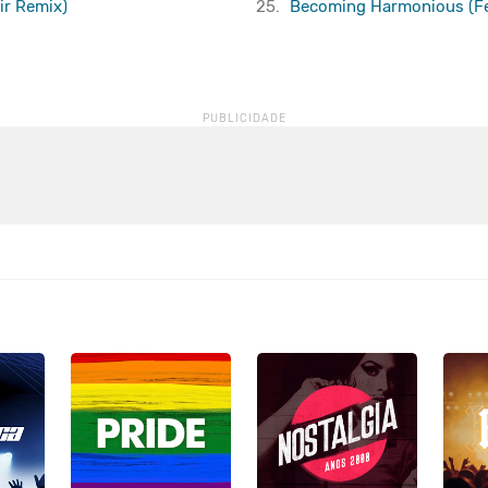
xir Remix)
25.
Becoming Harmonious (Fea