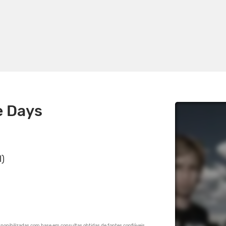
e Days
l)