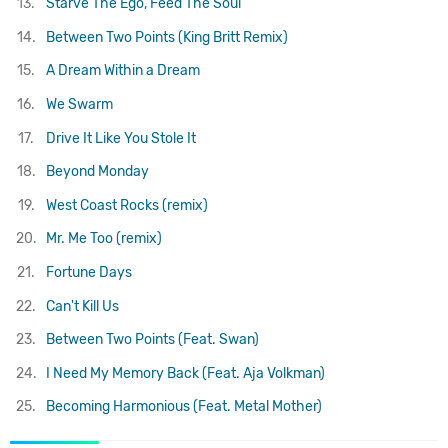
13.
Starve The Ego, Feed The Soul
14.
Between Two Points (King Britt Remix)
15.
A Dream Within a Dream
16.
We Swarm
17.
Drive It Like You Stole It
18.
Beyond Monday
19.
West Coast Rocks (remix)
20.
Mr. Me Too (remix)
21.
Fortune Days
22.
Can't Kill Us
23.
Between Two Points (Feat. Swan)
24.
I Need My Memory Back (Feat. Aja Volkman)
25.
Becoming Harmonious (Feat. Metal Mother)