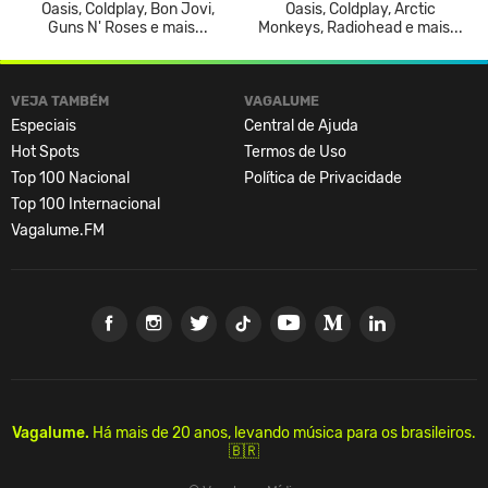
Oasis, Coldplay, Bon Jovi,
Oasis, Coldplay, Arctic
Guns N' Roses e mais...
Monkeys, Radiohead e mais...
VEJA TAMBÉM
VAGALUME
Especiais
Central de Ajuda
Hot Spots
Termos de Uso
Top 100 Nacional
Política de Privacidade
Top 100 Internacional
Vagalume.FM
Vagalume.
Há mais de 20 anos, levando música para os brasileiros.
🇧🇷