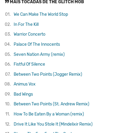
MAIS TOCADAS DE THE GLITCH MOB
01.
We Can Make The World Stop
02.
In For The Kill
03.
Warrior Concerto
04.
Palace Of The Innocents
05.
Seven Nation Army (remix)
06.
Fistful Of Silence
07.
Between Two Points (Jogger Remix)
08.
Animus Vox
09.
Bad Wings
10.
Between Two Points (St. Andrew Remix)
11.
How To Be Eaten By a Woman (remix)
12.
Drive It Like You Stole It (Mindelixir Remix)