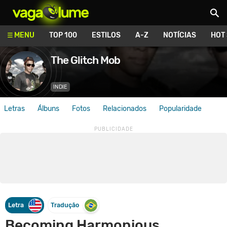
Vagalume
MENU
TOP 100
ESTILOS
A-Z
NOTÍCIAS
HOT
The Glitch Mob
INDIE
Letras
Álbuns
Fotos
Relacionados
Popularidade
Letra
Tradução
Becoming Harmonious