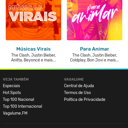
Músicas Virais
Para Animar
The Clash, Justin Bieber,
The Clash, Justin Bieber,
Anitta, Beyoncé e mais...
Coldplay, Bon Jovi e mais...
VEJA TAMBÉM
VAGALUME
Especiais
Central de Ajuda
Hot Spots
Termos de Uso
Top 100 Nacional
Política de Privacidade
Top 100 Internacional
Vagalume.FM