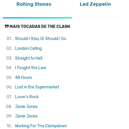
Rolling Stones
Led Zeppelin
MAIS TOCADAS DE THE CLASH
01.
Should I Stay Or Should I Go
02.
London Calling
03.
Straight to Hell
04.
I Fought the Law
05.
48 Hours
06.
Lost in the Supermarket
07.
Lover's Rock
08.
Janie Jones
09.
Janie Jones
10.
Working For The Clampdown