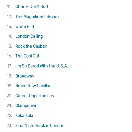
11.
Charlie Don't Surf
12.
The Magnificent Seven
13.
White Riot
14.
London Calling
15.
Rock the Casbah
16.
The Cool Out
17.
I'm So Bored With the U.S.A.
18.
Broadway
19.
Brand New Cadillac
20.
Career Opportunities
21.
Clampdown
22.
Koka Kola
23.
First Night Back in London