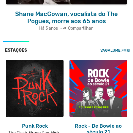
Shane MacGowan, vocalista do The
Pogues, morre aos 65 anos
Há 3 anos
•
Compartilhar
ESTAÇÕES
VAGALUME.FM
Punk Rock
Rock - De Bowie ao
século 21
The Clash, Green Day, blink-