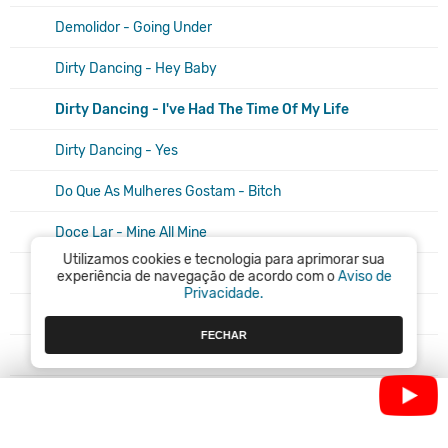
Demolidor - Going Under
Dirty Dancing - Hey Baby
Dirty Dancing - I've Had The Time Of My Life
Dirty Dancing - Yes
Do Que As Mulheres Gostam - Bitch
Doce Lar - Mine All Mine
Utilizamos cookies e tecnologia para aprimorar sua
Doce Novembro - Baby Workout
experiência de navegação de acordo com o
Aviso de
Privacidade.
Doce Novembro - Cellophane
FECHAR
Drácula 2000 - Bloodline
Dracula 2000 - One Step Closer
E
E Se Fosse Verdade - Just Like Heaven