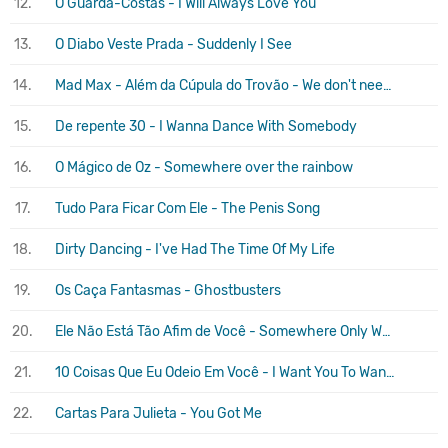
12.
O Guarda-Costas - I Will Always Love You
13.
O Diabo Veste Prada - Suddenly I See
14.
Mad Max - Além da Cúpula do Trovão - We don't need another hero
15.
De repente 30 - I Wanna Dance With Somebody
16.
O Mágico de Oz - Somewhere over the rainbow
17.
Tudo Para Ficar Com Ele - The Penis Song
18.
Dirty Dancing - I've Had The Time Of My Life
19.
Os Caça Fantasmas - Ghostbusters
20.
Ele Não Está Tão Afim de Você - Somewhere Only We Know
21.
10 Coisas Que Eu Odeio Em Você - I Want You To Want Me
22.
Cartas Para Julieta - You Got Me