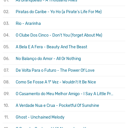
01.
As Branquelas - A Thousand Miles
02.
Piratas do Caribe - Yo Ho (a Pirate's Life For Me)
03.
Rio - Ararinha
04.
O Clube Dos Cinco - Don't You (forget About Me)
05.
A Bela E A Fera - Beauty And The Beast
06.
No Balanço do Amor - All Or Nothing
07.
De Volta Para o Futuro - The Power Of Love
08.
Como Se Fosse A 1ª Vez - Wouldn't It Be Nice
09.
O Casamento do Meu Melhor Amigo - I Say A Little Prayer
10.
A Verdade Nua e Crua - Pocketful Of Sunshine
11.
Ghost - Unchained Melody