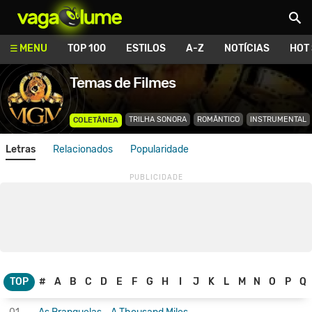
Vagalume
MENU
TOP 100
ESTILOS
A-Z
NOTÍCIAS
HOT
Temas de Filmes
TRILHA SONORA
ROMÂNTICO
INSTRUMENTAL
COLETÂNEA
Letras
Relacionados
Popularidade
TOP
#
A
B
C
D
E
F
G
H
I
J
K
L
M
N
O
P
Q