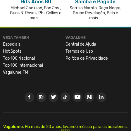
Hits Anos 80
Samba e Pagode
Michael Jackson, Bon Jovi,
Sorriso Maroto, Raça Negra,
Guns N' Roses, Phil Collins e
Grupo Revelação, Belo e
mais...
mais...
VEJA TAMBÉM
VAGALUME
Especiais
Central de Ajuda
Hot Spots
Termos de Uso
Top 100 Nacional
Política de Privacidade
Top 100 Internacional
Vagalume.FM
Vagalume.
Há mais de 20 anos, levando música para os brasileiros.
Utilizamos cookies e tecnologia para aprimorar sua