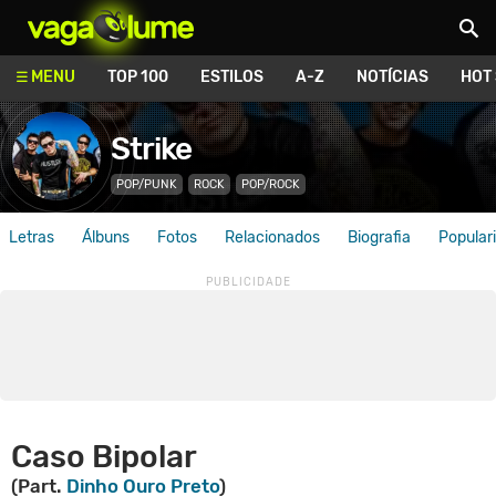
Vagalume
MENU
TOP 100
ESTILOS
A-Z
NOTÍCIAS
HOT
Strike
POP/PUNK
ROCK
POP/ROCK
Letras
Álbuns
Fotos
Relacionados
Biografia
Popular
Caso Bipolar
(Part.
Dinho Ouro Preto
)