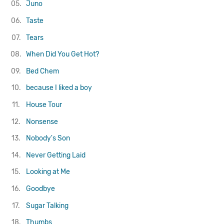
05.
Juno
06.
Taste
07.
Tears
08.
When Did You Get Hot?
09.
Bed Chem
10.
because I liked a boy
11.
House Tour
12.
Nonsense
13.
Nobody's Son
14.
Never Getting Laid
15.
Looking at Me
16.
Goodbye
17.
Sugar Talking
18.
Thumbs