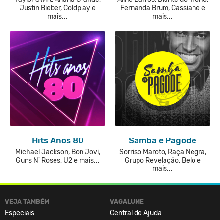
Justin Bieber, Coldplay e
Fernanda Brum, Cassiane e
mais...
mais...
Hits Anos 80
Samba e Pagode
Michael Jackson, Bon Jovi,
Sorriso Maroto, Raça Negra,
Guns N' Roses, U2 e mais...
Grupo Revelação, Belo e
mais...
VEJA TAMBÉM
VAGALUME
Especiais
Central de Ajuda