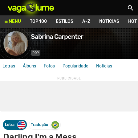
Vagalume
MENU
TOP 100
ESTILOS
A-Z
NOTÍCIAS
HOT
Sabrina Carpenter
POP
Letras
Álbuns
Fotos
Popularidade
Notícias
Letra
Tradução
Darling I'm a Mess