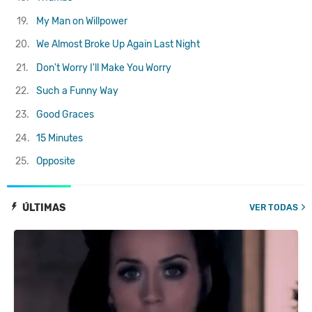
19.
My Man on Willpower
20.
We Almost Broke Up Again Last Night
21.
Don't Worry I'll Make You Worry
22.
Such a Funny Way
23.
Good Graces
24.
15 Minutes
25.
Opposite
ÚLTIMAS
VER TODAS