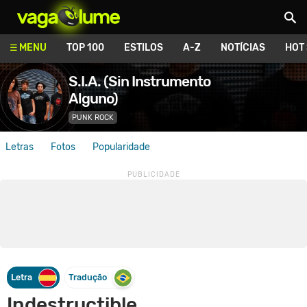
Vagalume
MENU
TOP 100
ESTILOS
A-Z
NOTÍCIAS
HOT
S.I.A. (Sin Instrumento
Alguno)
PUNK ROCK
Letras
Fotos
Popularidade
Letra
Tradução
Indestructible