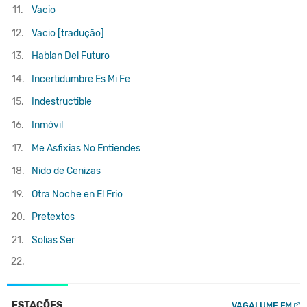
11.
Vacio
12.
Vacio [tradução]
13.
Hablan Del Futuro
14.
Incertidumbre Es Mi Fe
15.
Indestructible
16.
Inmóvil
17.
Me Asfixias No Entiendes
18.
Nido de Cenizas
19.
Otra Noche en El Frio
20.
Pretextos
21.
Solias Ser
22.
ESTAÇÕES
VAGALUME.FM