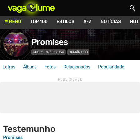
Vagalume
MENU
TOP 100
ESTILOS
A-Z
NOTÍCIAS
HOT
Promises
GOSPEL/RELIGIOSO
ROMÂNTICO
Letras
Álbuns
Fotos
Relacionados
Popularidade
Testemunho
Promises