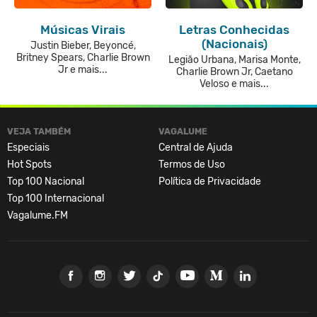
Músicas Virais
Letras Conhecidas
(Nacionais)
Justin Bieber, Beyoncé,
Britney Spears, Charlie Brown
Legião Urbana, Marisa Monte,
Jr e mais...
Charlie Brown Jr, Caetano
Veloso e mais...
VEJA TAMBÉM
VAGALUME
Especiais
Central de Ajuda
Hot Spots
Termos de Uso
Top 100 Nacional
Política de Privacidade
Top 100 Internacional
Vagalume.FM