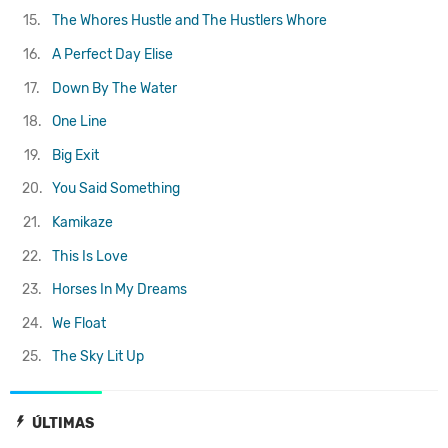
15.
The Whores Hustle and The Hustlers Whore
16.
A Perfect Day Elise
17.
Down By The Water
18.
One Line
19.
Big Exit
20.
You Said Something
21.
Kamikaze
22.
This Is Love
23.
Horses In My Dreams
24.
We Float
25.
The Sky Lit Up
ÚLTIMAS