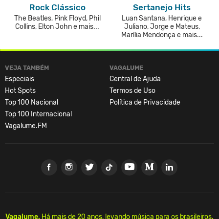
Rock Clássico
Sertanejo Hits
The Beatles, Pink Floyd, Phil
Luan Santana, Henrique e
Collins, Elton John e mais...
Juliano, Jorge e Mateus,
Marília Mendonça e mais...
VEJA TAMBÉM
VAGALUME
Especiais
Central de Ajuda
Hot Spots
Termos de Uso
Top 100 Nacional
Política de Privacidade
Top 100 Internacional
Vagalume.FM
Vagalume.
Há mais de 20 anos, levando música para os brasileiros.