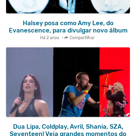
Halsey posa como Amy Lee, do
Evanescence, para divulgar novo álbum
Há 2 anos
•
Compartilhar
Dua Lipa, Coldplay, Avril, Shania, SZA,
Seventeen! Veja grandes momentos do