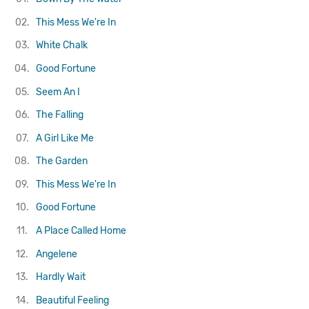
02.
This Mess We're In
03.
White Chalk
04.
Good Fortune
05.
Seem An I
06.
The Falling
07.
A Girl Like Me
08.
The Garden
09.
This Mess We're In
10.
Good Fortune
11.
A Place Called Home
12.
Angelene
13.
Hardly Wait
14.
Beautiful Feeling