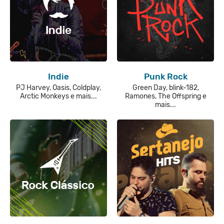
Indie
Punk Rock
PJ Harvey, Oasis, Coldplay,
Green Day, blink-182,
Arctic Monkeys e mais...
Ramones, The Offspring e
mais...