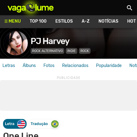
Vagalume
MENU
TOP 100
ESTILOS
A-Z
NOTÍCIAS
HOT
PJ Harvey
ROCK ALTERNATIVO
INDIE
ROCK
Letras
Álbuns
Fotos
Relacionados
Popularidade
Not
Letra
Tradução
One Line