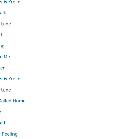
s We're In
alk
rtune
I
ing
ke Me
den
s We're In
rtune
Called Home
e
ait
l Feeling