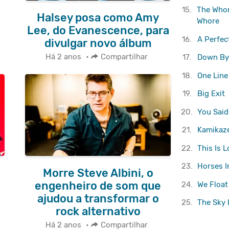
15.
The Whor
Halsey posa como Amy
Whore
Lee, do Evanescence, para
16.
A Perfec
divulgar novo álbum
Há 2 anos
•
Compartilhar
17.
Down By
18.
One Line
19.
Big Exit
20.
You Sai
21.
Kamikaz
22.
This Is L
23.
Horses I
Morre Steve Albini, o
engenheiro de som que
24.
We Float
ajudou a transformar o
25.
The Sky 
rock alternativo
Há 2 anos
•
Compartilhar