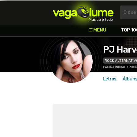
Vagalume
O que 
Música é tudo
MENU
TOP 10
PJ Harv
ROCK ALTERNATIV
PÁGINA INICIAL
>
ROCK
Letras
Álbun