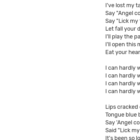
I've lost my t
Say "Angel c
Say "Lick my 
Let fall your 
I'll play the p
I'll open thi
Eat your hear
I can hardly 
I can hardly 
I can hardly 
I can hardly 
Lips cracked
Tongue blue 
Say 'Angel c
Said "Lick my 
It's been so l