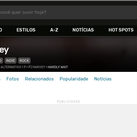
você quer ouvir hoje?
0
ESTILOS
A-Z
NOTÍCIAS
HOT SPOTS
ey
O
INDIE
ROCK
 ALTERNATIVO
>
P
>
PJ HARVEY
>
HARDLY WAIT
s
Fotos
Relacionados
Popularidade
Notícias