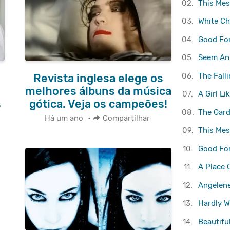
02.
This Mes
03.
White Ch
04.
Good Fo
05.
Seem An 
06.
The Fall
Revista inglesa elege os
melhores álbuns da música
07.
A Girl Li
s
gótica. Veja os campeões!
08.
The Gar
Há um ano
•
Compartilhar
09.
This Mes
10.
Good Fo
11.
A Place 
12.
Angelen
13.
Hardly W
14.
Beautifu