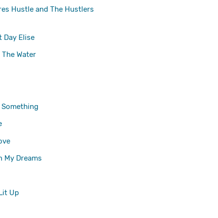
es Hustle and The Hustlers
t Day Elise
 The Water
d Something
e
ove
n My Dreams
Lit Up