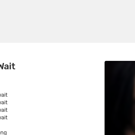
Wait
wait
wait
wait
wait
ong