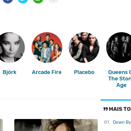
Björk
Arcade Fire
Placebo
Queens 
The Sto
Age
MAIS TO
01.
Down By