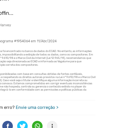
ffin...
 Harvey
onograma #1954064 em 11/Abr/2024
m erro?
Envie uma correção >