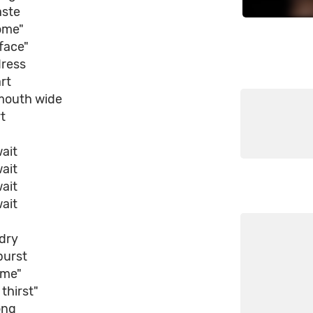
aste
ome"
face"
dress
art
s mouth wide
t
wait
wait
wait
wait
 dry
burst
ome"
thirst"
ong