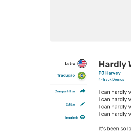
Hardly 
Letra
PJ Harvey
Tradução
4-Track Demos
I can hardly 
Compartilhar
I can hardly 
Editar
I can hardly 
I can hardly 
Imprimir
It's been so l