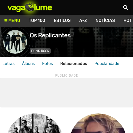
Vagalume
MENU
TOP 100
ESTILOS
A-Z
NOTÍCIAS
HOT
Os Replicantes
PUNK ROCK
Letras
Álbuns
Fotos
Relacionados
Popularidade