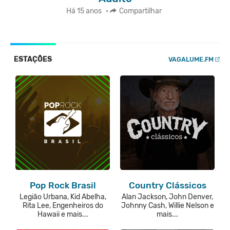
Há 15 anos
•
Compartilhar
ESTAÇÕES
VAGALUME.FM
Pop Rock Brasil
Country Clássicos
Legião Urbana, Kid Abelha,
Alan Jackson, John Denver,
Rita Lee, Engenheiros do
Johnny Cash, Willie Nelson e
Hawaii e mais...
mais...