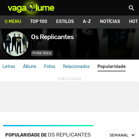
Vagalume
MENU
TOP 100
ESTILOS
A-Z
NOTÍCIAS
HOT
Os Replicantes
PUNK ROCK
Letras
Álbuns
Fotos
Relacionados
Popularidade
OS REPLICANTES
POPULARIDADE DE