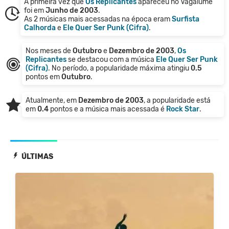
A primeira vez que
Os Replicantes
apareceu no Vagalume
foi em
Junho de 2003
.
As 2 músicas mais acessadas na época eram
Surfista
Calhorda
e
Ele Quer Ser Punk (Cifra)
.
Nos meses de
Outubro
e
Dezembro de 2003
,
Os
Replicantes
se destacou com a música
Ele Quer Ser Punk
(Cifra)
. No período, a popularidade máxima atingiu
0.5
pontos em
Outubro
.
Atualmente, em
Dezembro de 2003
, a popularidade está
em
0.4
pontos e a música mais acessada é
Rock Star
.
ÚLTIMAS