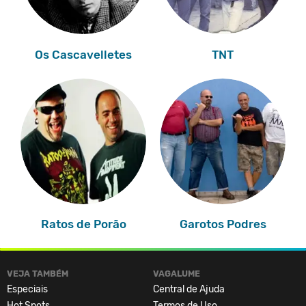
Os Cascavelletes
TNT
Ratos de Porão
Garotos Podres
VEJA TAMBÉM
VAGALUME
Especiais
Central de Ajuda
Hot Spots
Termos de Uso