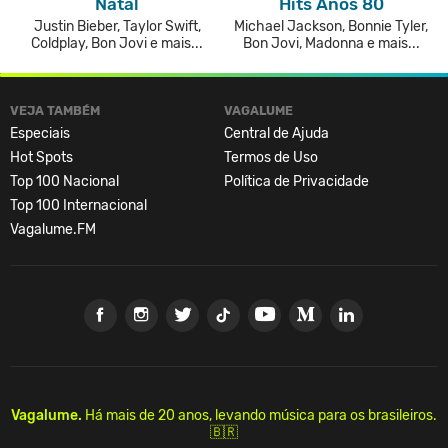
Natal
Hits Anos 80
Justin Bieber, Taylor Swift,
Michael Jackson, Bonnie Tyler,
Coldplay, Bon Jovi e mais...
Bon Jovi, Madonna e mais...
VEJA TAMBÉM
VAGALUME
Especiais
Central de Ajuda
Hot Spots
Termos de Uso
Top 100 Nacional
Política de Privacidade
Top 100 Internacional
Vagalume.FM
Vagalume.
Há mais de 20 anos, levando música para os brasileiros.
🇧🇷