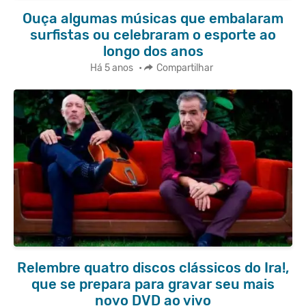
Ouça algumas músicas que embalaram
surfistas ou celebraram o esporte ao
longo dos anos
Há 5 anos
•
Compartilhar
Relembre quatro discos clássicos do Ira!,
que se prepara para gravar seu mais
novo DVD ao vivo