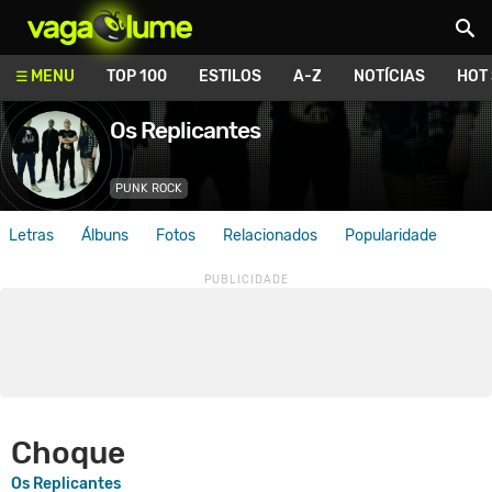
Vagalume
MENU
TOP 100
ESTILOS
A-Z
NOTÍCIAS
HOT
Os Replicantes
PUNK ROCK
Letras
Álbuns
Fotos
Relacionados
Popularidade
Choque
Os Replicantes