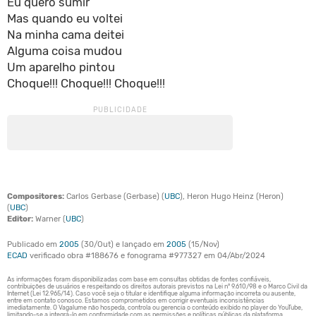
Eu quero sumir
Mas quando eu voltei
Na minha cama deitei
Alguma coisa mudou
Um aparelho pintou
Choque!!! Choque!!! Choque!!!
Compositores:
Carlos Gerbase (Gerbase) (
UBC
), Heron Hugo Heinz (Heron)
(
UBC
)
Editor:
Warner (
UBC
)
Publicado em
2005
(30/Out) e lançado em
2005
(15/Nov)
ECAD
verificado obra #188676 e fonograma #977327 em 04/Abr/2024