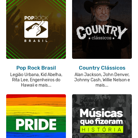
Pop Rock Brasil
Country Clássicos
Legião Urbana, Kid Abelha,
Alan Jackson, John Denver,
Rita Lee, Engenheiros do
Johnny Cash, Willie Nelson e
Hawaii e mais...
mais...