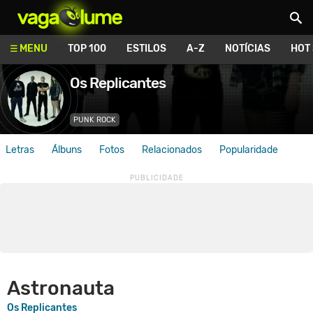
Vagalume
MENU
TOP 100
ESTILOS
A-Z
NOTÍCIAS
HOT
Os Replicantes
PUNK ROCK
Letras
Álbuns
Fotos
Relacionados
Popularidade
Astronauta
Os Replicantes