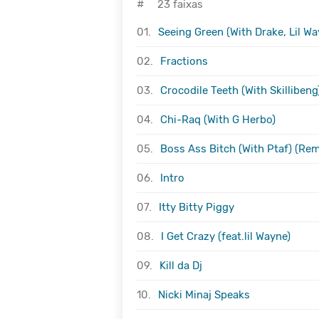
#
23 faixas
01.
Seeing Green (With Drake, Lil Wa
02.
Fractions
03.
Crocodile Teeth (With Skillibeng
04.
Chi-Raq (With G Herbo)
05.
Boss Ass Bitch (With Ptaf) (Rem
06.
Intro
07.
Itty Bitty Piggy
08.
I Get Crazy (feat.lil Wayne)
09.
Kill da Dj
10.
Nicki Minaj Speaks