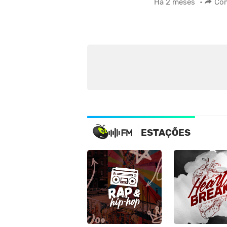
Há 2 meses
•
Com
ESTAÇÕES