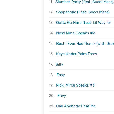
11.
Slumber Party (feat. Gucci Mane)
12.
Shopaholic (Feat. Gucci Mane)
13.
Gotta Go Hard (feat. Lil Wayne)
14.
Nicki Minaj Speaks #2
15.
Best I Ever Had Remix (with Drak
16.
Keys Under Palm Trees
17.
Silly
18.
Easy
19.
Nicki Minaj Speaks #3
20.
Envy
21.
Can Anybody Hear Me