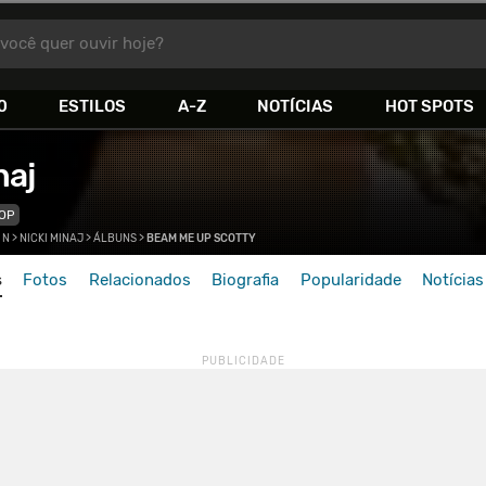
você quer ouvir hoje?
0
ESTILOS
A-Z
NOTÍCIAS
HOT SPOTS
naj
OP
>
N
>
NICKI MINAJ
>
ÁLBUNS
>
BEAM ME UP SCOTTY
s
Fotos
Relacionados
Biografia
Popularidade
Notícias