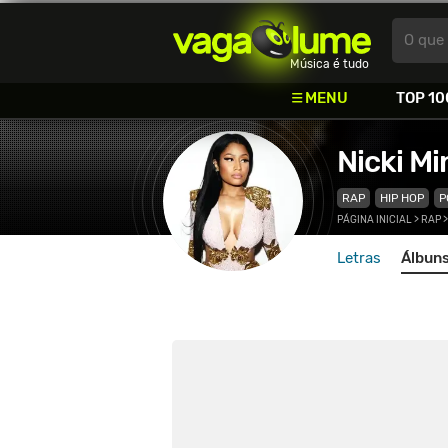
Vagalume
O que 
Música é tudo
MENU
TOP 10
Nicki Mi
RAP
HIP HOP
P
PÁGINA INICIAL
>
RAP
Letras
Álbun