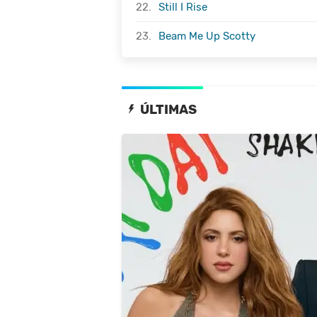
22.
Still I Rise
23.
Beam Me Up Scotty
ÚLTIMAS