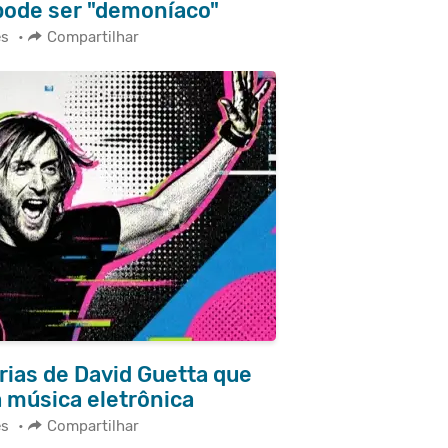
 pode ser "demoníaco"
es
•
Compartilhar
rias de David Guetta que
 música eletrônica
es
•
Compartilhar