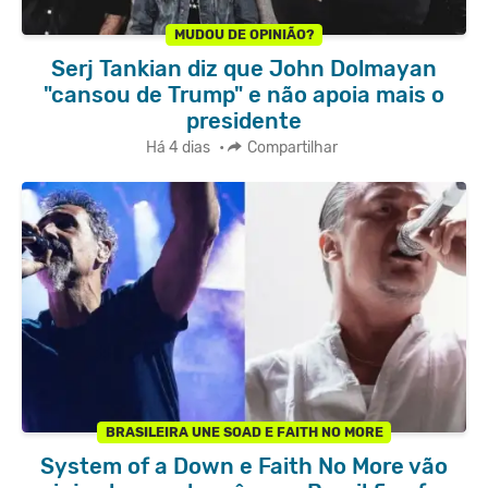
MUDOU DE OPINIÃO?
Serj Tankian diz que John Dolmayan
"cansou de Trump" e não apoia mais o
presidente
Há 4 dias
•
Compartilhar
BRASILEIRA UNE SOAD E FAITH NO MORE
System of a Down e Faith No More vão