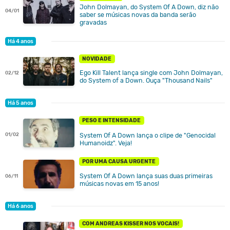
John Dolmayan, do System Of A Down, diz não
04/01
saber se músicas novas da banda serão
gravadas
Há 4 anos
NOVIDADE
Ego Kill Talent lança single com John Dolmayan,
02/12
do System of a Down. Ouça "Thousand Nails"
Há 5 anos
PESO E INTENSIDADE
01/02
System Of A Down lança o clipe de "Genocidal
Humanoidz". Veja!
POR UMA CAUSA URGENTE
System Of A Down lança suas duas primeiras
06/11
músicas novas em 15 anos!
Há 6 anos
COM ANDREAS KISSER NOS VOCAIS!