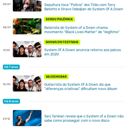
09/07
Sepultura toca "Polícia" dos Titãs com Tony
Bellotto e Shavo Odadjian do System Of A Down
GEROU POLÊMICA
Baterista do System of a Down chama
08/07
movimento "Black Lives Matter" de "ilegítimo"
SHOWS EM FESTIVAIS
System Of A Down anuncia retorno aos palcos
17/09
em 2020
Há 7 anos
VAI DEMORAR
Guitarrista do System Of A Down diz que
16/05
"diferenças criativas" dificultam novo álbum
Há 8 anos
Serj Tankian revela que o System of a Down não
21/12
sabe como prosseguir com o novo disco