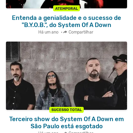
ATEMPORAL
Entenda a genialidade e o sucesso de
"B.Y.O.B.", do System Of A Down
Há um ano
•
Compartilhar
SUCESSO TOTAL
Terceiro show do System Of A Down em
São Paulo está esgotado