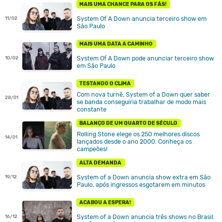
MAIS UMA CHANCE PARA OS FÃS!
System Of A Down anuncia terceiro show em
11/02
São Paulo
MAIS UMA DATA A CAMINHO
System Of A Down pode anunciar terceiro show
10/02
em São Paulo
TESTANDO O CLIMA
Com nova turnê, System of a Down quer saber
28/01
se banda conseguiria trabalhar de modo mais
constante
BALANÇO DE UM QUARTO DE SÉCULO
Rolling Stone elege os 250 melhores discos
14/01
lançados desde o ano 2000. Conheça os
campeões!
ALTA DEMANDA
System of a Down anuncia show extra em São
19/12
Paulo, após ingressos esgotarem em minutos
ACABOU A ESPERA!
System of a Down anuncia três shows no Brasil.
16/12