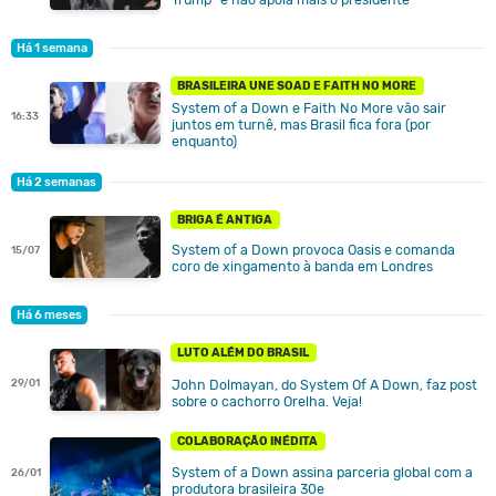
Há 1 semana
BRASILEIRA UNE SOAD E FAITH NO MORE
System of a Down e Faith No More vão sair
16:33
juntos em turnê, mas Brasil fica fora (por
enquanto)
Há 2 semanas
BRIGA É ANTIGA
System of a Down provoca Oasis e comanda
15/07
coro de xingamento à banda em Londres
Há 6 meses
LUTO ALÉM DO BRASIL
29/01
John Dolmayan, do System Of A Down, faz post
sobre o cachorro Orelha. Veja!
COLABORAÇÃO INÉDITA
System of a Down assina parceria global com a
26/01
produtora brasileira 30e