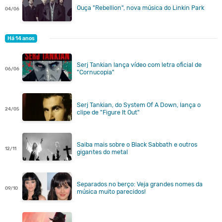
Ouça "Rebellion", nova música do Linkin Park
04/06
Há 14 anos
Serj Tankian lança vídeo com letra oficial de
06/06
"Cornucopia"
Serj Tankian, do System Of A Down, lança o
24/05
clipe de "Figure It Out"
Saiba mais sobre o Black Sabbath e outros
12/11
gigantes do metal
Separados no berço: Veja grandes nomes da
09/10
música muito parecidos!