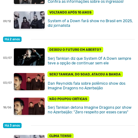
Confira as informações sobre os ingressos!
VOLTANDO APÓS 10 ANOS
System of a Down fará show no Brasil em 2025,
09/12
diz jornalista
Há 2 anos
DEIXOU O FUTURO EM ABERTO?
03/07
Serj Tankian diz que System Of A Down sempre
teve a opção de continuar sem ele
SERJ TANKIAN, DO SOAD, ATACOU A BANDA
Dan Reynolds fala sobre polêmico show dos
03/07
Imagine Dragons no Azerbaijão
NÃO POUPOU CRÍTICAS
Serj Tankian detona Imagine Dragons por show
18/06
no Azerbaijão: "Zero respeito por esses caras"
Há 3 anos
CLIMA TENSO