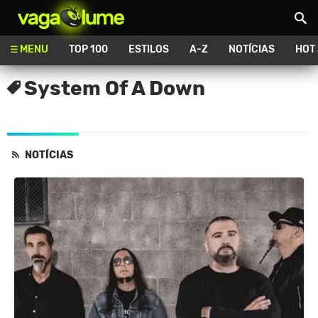
Vagalume
MENU
TOP 100
ESTILOS
A-Z
NOTÍCIAS
HOT
System Of A Down
NOTÍCIAS