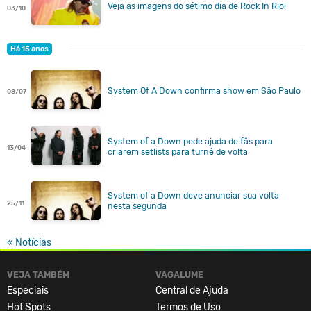
Veja as imagens do sétimo dia de Rock In Rio!
03/10
Há 15 anos
System Of A Down confirma show em São Paulo
08/07
System of a Down pede ajuda de fãs para
13/04
criarem setlists para turnê de volta
System of a Down deve anunciar sua volta
25/11
nesta segunda
« Notícias
VEJA TAMBÉM
VAGALUME
Especiais
Central de Ajuda
Hot Spots
Termos de Uso