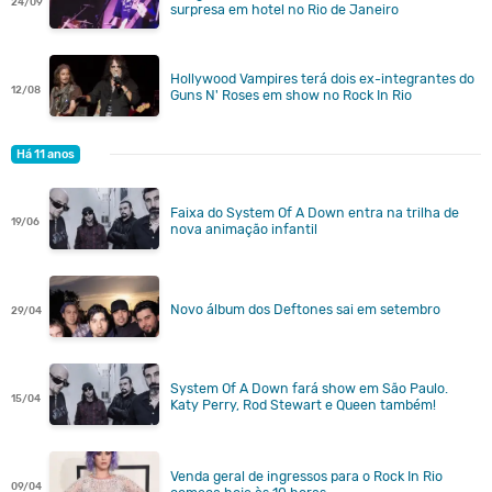
24/09
surpresa em hotel no Rio de Janeiro
Hollywood Vampires terá dois ex-integrantes do
12/08
Guns N' Roses em show no Rock In Rio
Há 11 anos
Faixa do System Of A Down entra na trilha de
19/06
nova animação infantil
Novo álbum dos Deftones sai em setembro
29/04
System Of A Down fará show em São Paulo.
15/04
Katy Perry, Rod Stewart e Queen também!
Venda geral de ingressos para o Rock In Rio
09/04