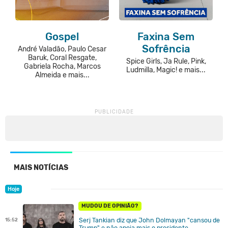
Gospel
Faxina Sem
Sofrência
André Valadão, Paulo Cesar
Baruk, Coral Resgate,
Spice Girls, Ja Rule, Pink,
Gabriela Rocha, Marcos
Ludmilla, Magic! e mais...
Almeida e mais...
MAIS NOTÍCIAS
Hoje
MUDOU DE OPINIÃO?
Serj Tankian diz que John Dolmayan "cansou de
15:52
Trump" e não apoia mais o presidente