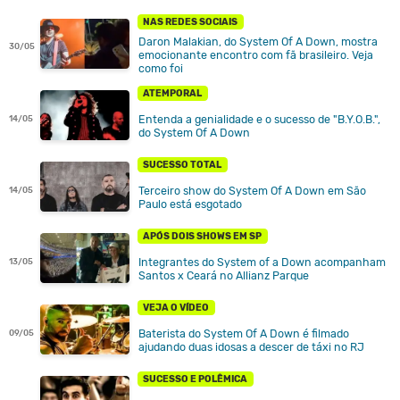
NAS REDES SOCIAIS
Daron Malakian, do System Of A Down, mostra
30/05
emocionante encontro com fã brasileiro. Veja
como foi
ATEMPORAL
Entenda a genialidade e o sucesso de "B.Y.O.B.",
14/05
do System Of A Down
SUCESSO TOTAL
Terceiro show do System Of A Down em São
14/05
Paulo está esgotado
APÓS DOIS SHOWS EM SP
Integrantes do System of a Down acompanham
13/05
Santos x Ceará no Allianz Parque
VEJA O VÍDEO
Baterista do System Of A Down é filmado
09/05
ajudando duas idosas a descer de táxi no RJ
SUCESSO E POLÊMICA