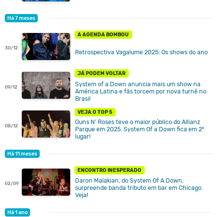
Há 7 meses
A AGENDA BOMBOU
30/12
Retrospectiva Vagalume 2025: Os shows do ano
JÁ PODEM VOLTAR
System of a Down anuncia mais um show na
09/12
América Latina e fãs torcem por nova turnê no
Brasil
VEJA O TOP 5
Guns N' Roses teve o maior público do Allianz
08/12
Parque em 2025. System Of a Down fica em 2º
lugar!
Há 11 meses
ENCONTRO INESPERADO
Daron Malakian, do System Of A Down,
02/09
surpreende banda tributo em bar em Chicago.
Veja!
Há 1 ano