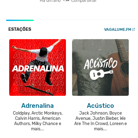
Há um ano
•
Compartilhar
ESTAÇÕES
VAGALUME.FM
Adrenalina
Acústico
Coldplay, Arctic Monkeys,
Jack Johnson, Boyce
Calvin Harris, American
Avenue, Justin Bieber, We
Authors, Milky Chance e
Are The In Crowd, Loreen e
mais...
mais...