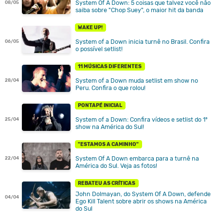
System Of A Down: 5 coisas que talvez você não
08/05
saiba sobre "Chop Suey", o maior hit da banda
WAKE UP!
System of a Down inicia turnê no Brasil. Confira
06/05
o possível setlist!
11 MÚSICAS DIFERENTES
System of a Down muda setlist em show no
28/04
Peru. Confira o que rolou!
PONTAPÉ INICIAL
System of a Down: Confira vídeos e setlist do 1º
25/04
show na América do Sul!
"ESTAMOS A CAMINHO"
System Of A Down embarca para a turnê na
22/04
América do Sul. Veja as fotos!
REBATEU AS CRÍTICAS
John Dolmayan, do System Of A Down, defende
04/04
Ego Kill Talent sobre abrir os shows na América
do Sul