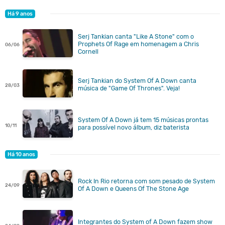
Há 9 anos
Serj Tankian canta "Like A Stone" com o
Prophets Of Rage em homenagem a Chris
06/06
Cornell
Serj Tankian do System Of A Down canta
28/03
música de "Game Of Thrones". Veja!
System Of A Down já tem 15 músicas prontas
10/11
para possível novo álbum, diz baterista
Há 10 anos
Rock In Rio retorna com som pesado de System
24/09
Of A Down e Queens Of The Stone Age
Integrantes do System of A Down fazem show