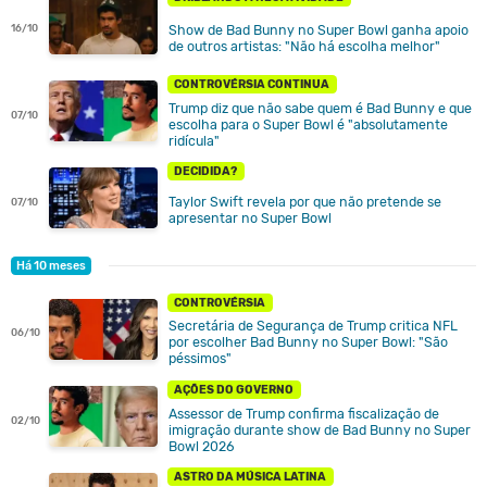
Show de Bad Bunny no Super Bowl ganha apoio
16/10
de outros artistas: "Não há escolha melhor"
CONTROVÉRSIA CONTINUA
Trump diz que não sabe quem é Bad Bunny e que
07/10
escolha para o Super Bowl é "absolutamente
ridícula"
DECIDIDA?
Taylor Swift revela por que não pretende se
07/10
apresentar no Super Bowl
Há 10 meses
CONTROVÉRSIA
Secretária de Segurança de Trump critica NFL
06/10
por escolher Bad Bunny no Super Bowl: "São
péssimos"
AÇÕES DO GOVERNO
Assessor de Trump confirma fiscalização de
02/10
imigração durante show de Bad Bunny no Super
Bowl 2026
ASTRO DA MÚSICA LATINA