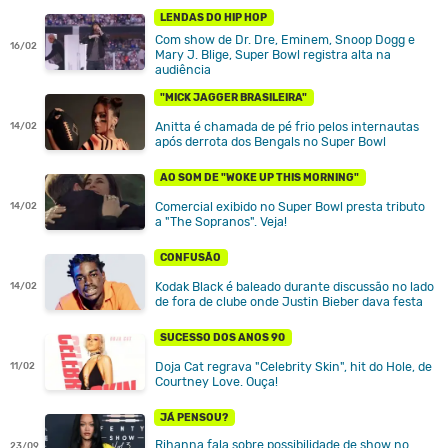
LENDAS DO HIP HOP
Com show de Dr. Dre, Eminem, Snoop Dogg e
16/02
Mary J. Blige, Super Bowl registra alta na
audiência
"MICK JAGGER BRASILEIRA"
Anitta é chamada de pé frio pelos internautas
14/02
após derrota dos Bengals no Super Bowl
AO SOM DE "WOKE UP THIS MORNING"
Comercial exibido no Super Bowl presta tributo
14/02
a "The Sopranos". Veja!
CONFUSÃO
Kodak Black é baleado durante discussão no lado
14/02
de fora de clube onde Justin Bieber dava festa
SUCESSO DOS ANOS 90
Doja Cat regrava "Celebrity Skin", hit do Hole, de
11/02
Courtney Love. Ouça!
JÁ PENSOU?
Rihanna fala sobre possibilidade de show no
23/09