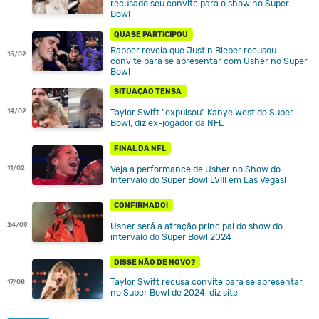
recusado seu convite para o show no Super
Bowl
QUASE PARTICIPOU
Rapper revela que Justin Bieber recusou
15/02
convite para se apresentar com Usher no Super
Bowl
SITUAÇÃO TENSA
Taylor Swift "expulsou" Kanye West do Super
14/02
Bowl, diz ex-jogador da NFL
FINAL DA NFL
Veja a performance de Usher no Show do
11/02
Intervalo do Super Bowl LVIII em Las Vegas!
CONFIRMADO!
Usher será a atração principal do show do
24/09
intervalo do Super Bowl 2024
DISSE NÃO DE NOVO?
Taylor Swift recusa convite para se apresentar
17/08
no Super Bowl de 2024, diz site