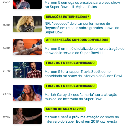
Maroon 5 começa os ensaios para o seu show
29/01
no Super Bowl LIII. Veja as fotos!
RELAÇÕES ESTREMECIDAS?
NFL "esquece" de citar performance de
15/01
Beyoncé em release sobre grandes shows do
Super Bowl
APRESENTAÇÃO COM DOIS CONVIDADOS
Maroon 5 enfim é oficializado como a atração do
13/01
show do intervalo do Super Bowl LIII
FINAL DO FUTEBOL AMERICANO
Maroon 5 terá rapper Travis Scott como
20/12
convidado no show do intervalo do Super Bowl
FINAL DO FUTEBOL AMERICANO
Mariah Carey diz que "amaria" ser a atração
24/09
musical do intervalo do Super Bowl
SONHO DE ADAM LEVINE
Maroon 5 será a próxima atração do show do
19/09
intervalo do Super Bowl em 2019, diz revista