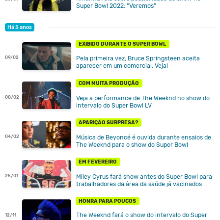
Super Bowl 2022: "Veremos"
Há 5 anos
EXIBIDO DURANTE O SUPER BOWL
09/02
Pela primeira vez, Bruce Springsteen aceita
aparecer em um comercial. Veja!
COM MUITA PRODUÇÃO
Veja a performance de The Weeknd no show do
08/02
intervalo do Super Bowl LV
APARIÇÃO SURPRESA?
Música de Beyoncé é ouvida durante ensaios de
04/02
The Weeknd para o show do Super Bowl
EM FEVEREIRO
Miley Cyrus fará show antes do Super Bowl para
25/01
trabalhadores da área da saúde já vacinados
HONRA PARA POUCOS
The Weeknd fará o show do intervalo do Super
12/11