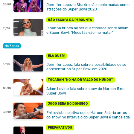
Jennifer Lopez e Shakira são confirmadas como
26/09
atrações do Super Bowl 2020
NÃO ESCAPA DA PERGUNTA
Rihanna brinca ao ser questionada sobre álbum
11/09
e Super Bowl: "Meus fãs vão me matar"
Há 7 anos
ELA QUER!
17/07
Jennifer Lopez fala sobre a possibilidade de se
apresentar no Super Bowl em 2020
TOCARAM "NO MAIOR PALCO DO MUNDO"
Adam Levine fala sobre show do Maroon 5 no
05/02
Super Bowl
JOGO SERÁ NO DOMINGO
Entrevista coletiva que o Maroon 5 daria antes
30/01
do show no intervalo do Super Bowl é cancelada
PREPARATIVOS