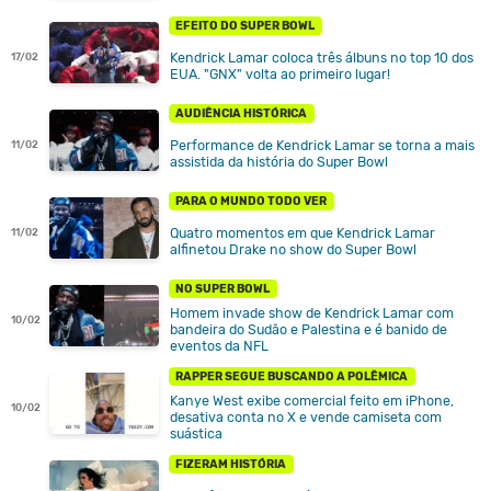
EFEITO DO SUPER BOWL
Kendrick Lamar coloca três álbuns no top 10 dos
17/02
EUA. "GNX" volta ao primeiro lugar!
AUDIÊNCIA HISTÓRICA
Performance de Kendrick Lamar se torna a mais
11/02
assistida da história do Super Bowl
PARA O MUNDO TODO VER
Quatro momentos em que Kendrick Lamar
11/02
alfinetou Drake no show do Super Bowl
NO SUPER BOWL
Homem invade show de Kendrick Lamar com
10/02
bandeira do Sudão e Palestina e é banido de
eventos da NFL
RAPPER SEGUE BUSCANDO A POLÊMICA
Kanye West exibe comercial feito em iPhone,
10/02
desativa conta no X e vende camiseta com
suástica
FIZERAM HISTÓRIA