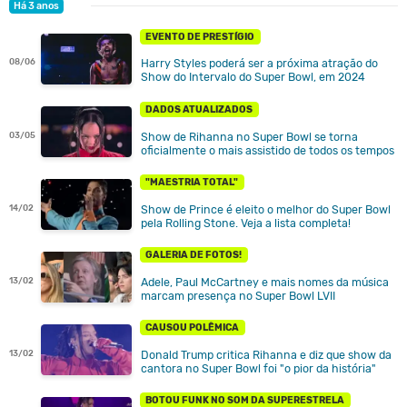
Há 3 anos
EVENTO DE PRESTÍGIO
08/06
Harry Styles poderá ser a próxima atração do
Show do Intervalo do Super Bowl, em 2024
DADOS ATUALIZADOS
Show de Rihanna no Super Bowl se torna
03/05
oficialmente o mais assistido de todos os tempos
"MAESTRIA TOTAL"
Show de Prince é eleito o melhor do Super Bowl
14/02
pela Rolling Stone. Veja a lista completa!
GALERIA DE FOTOS!
Adele, Paul McCartney e mais nomes da música
13/02
marcam presença no Super Bowl LVII
CAUSOU POLÊMICA
Donald Trump critica Rihanna e diz que show da
13/02
cantora no Super Bowl foi "o pior da história"
BOTOU FUNK NO SOM DA SUPERESTRELA