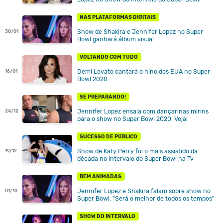
NAS PLATAFORMAS DIGITAIS
Show de Shakira e Jennifer Lopez no Super
30/01
Bowl ganhará álbum visual
VOLTANDO COM TUDO
Demi Lovato cantará o hino dos EUA no Super
16/01
Bowl 2020
SE PREPARANDO!
Jennifer Lopez ensaia com dançarinas mirins
24/12
para o show no Super Bowl 2020. Veja!
SUCESSO DE PÚBLICO
Show de Katy Perry foi o mais assistido da
19/12
década no intervalo do Super Bowl na Tv
BEM ANIMADAS
Jennifer Lopez e Shakira falam sobre show no
01/10
Super Bowl: "Será o melhor de todos os tempos"
SHOW DO INTERVALO