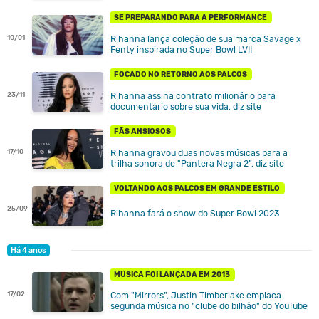
SE PREPARANDO PARA A PERFORMANCE
Rihanna lança coleção de sua marca Savage x
10/01
Fenty inspirada no Super Bowl LVII
FOCADO NO RETORNO AOS PALCOS
Rihanna assina contrato milionário para
23/11
documentário sobre sua vida, diz site
FÃS ANSIOSOS
Rihanna gravou duas novas músicas para a
17/10
trilha sonora de "Pantera Negra 2", diz site
VOLTANDO AOS PALCOS EM GRANDE ESTILO
25/09
Rihanna fará o show do Super Bowl 2023
Há 4 anos
MÚSICA FOI LANÇADA EM 2013
17/02
Com "Mirrors", Justin Timberlake emplaca
segunda música no "clube do bilhão" do YouTube