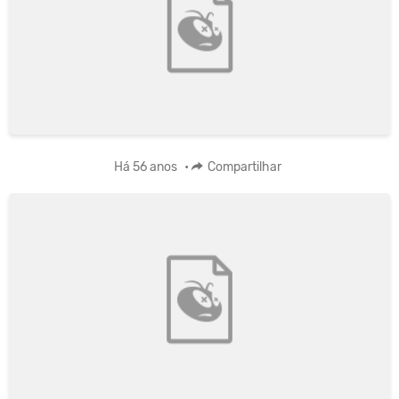
Há 56 anos
•
Compartilhar