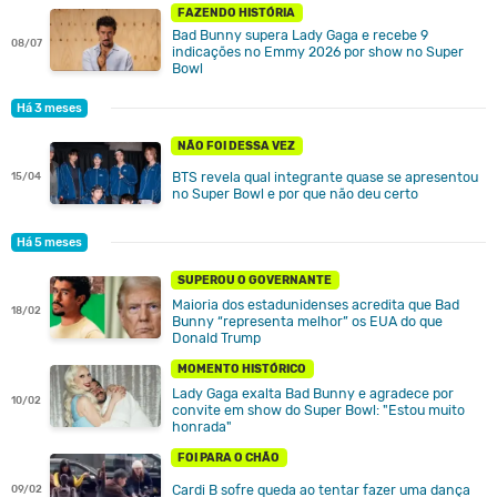
FAZENDO HISTÓRIA
Bad Bunny supera Lady Gaga e recebe 9
08/07
indicações no Emmy 2026 por show no Super
Bowl
Há 3 meses
NÃO FOI DESSA VEZ
BTS revela qual integrante quase se apresentou
15/04
no Super Bowl e por que não deu certo
Há 5 meses
SUPEROU O GOVERNANTE
Maioria dos estadunidenses acredita que Bad
18/02
Bunny “representa melhor” os EUA do que
Donald Trump
MOMENTO HISTÓRICO
Lady Gaga exalta Bad Bunny e agradece por
10/02
convite em show do Super Bowl: "Estou muito
honrada"
FOI PARA O CHÃO
Cardi B sofre queda ao tentar fazer uma dança
09/02