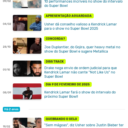
10 performances incríveis no show do intervalo
09/02
do Super Bowl
APRESENTAÇÃO AGUARDADA
Usher dá conselho valioso a Kendrick Lamar
04/02
para o show no Super Bowl 2025
CONCORDA?
Joe Duplantier, do Gojira, quer heavy metal no
28/10
show do Super Bowl e sugere Metallica
DISS TRACK
Drake nega envio de ordem judicial para que
01/10
Kendrick Lamar não cante "Not Like Us" no
Super Bowl
DIA 9 DE FEVEREIRO DE 2025
Kendrick Lamar fará o show do intervalo do
08/09
próximo Super Bowl!
Há 2 anos
QUEBRANDO O GELO
"Sem mágoas", diz Usher sobre Justin Bieber ter
19/02