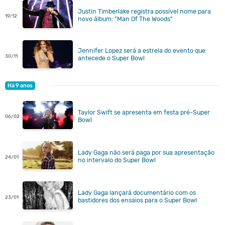
Justin Timberlake registra possível nome para
19/12
novo álbum: "Man Of The Woods"
Jennifer Lopez será a estrela do evento que
30/11
antecede o Super Bowl
Há 9 anos
Taylor Swift se apresenta em festa pré-Super
06/02
Bowl
Lady Gaga não será paga por sua apresentação
24/01
no intervalo do Super Bowl
Lady Gaga lançará documentário com os
23/01
bastidores dos ensaios para o Super Bowl