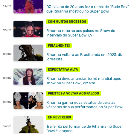
DJ baiano de 20 anos fez o remix de "Rude Boy"
13/02
que Rihanna mostrou no Super Bowl
COM MUITOS SUCESSOS
Rihanna retorna aos palcos no Show do
12/02
Intervalo do Super Bowl LVII
FINALMENTE!
Rihanna voltará ao Brasil ainda em 2023, diz
08/02
jornalista!
EXPECTATIVA ALTA
Rihanna deve anunciar turnê mundial após
08/02
show no Super Bowl, diz site
PRESTES A VOLTAR AOS PALCOS
Rihanna ganha nova estátua de cera às
08/02
vésperas de sua performance no Super Bowl
EM FEVEREIRO
Trailer da performance de Rihanna no Super
13/01
Bowl é lançado!