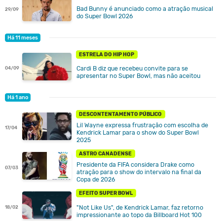
Bad Bunny é anunciado como a atração musical
29/09
do Super Bowl 2026
Há 11 meses
ESTRELA DO HIP HOP
Cardi B diz que recebeu convite para se
04/09
apresentar no Super Bowl, mas não aceitou
Há 1 ano
DESCONTENTAMENTO PÚBLICO
Lil Wayne expressa frustração com escolha de
17/04
Kendrick Lamar para o show do Super Bowl
2025
ASTRO CANADENSE
Presidente da FIFA considera Drake como
07/03
atração para o show do intervalo na final da
Copa de 2026
EFEITO SUPER BOWL
"Not Like Us", de Kendrick Lamar, faz retorno
18/02
impressionante ao topo da Billboard Hot 100