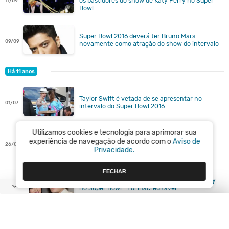
os bastidores do show de Katy Perry no Super
11/09
Bowl
Super Bowl 2016 deverá ter Bruno Mars
09/09
novamente como atração do show do intervalo
Há 11 anos
Taylor Swift é vetada de se apresentar no
01/07
intervalo do Super Bowl 2016
Utilizamos cookies e tecnologia para aprimorar sua
Taylor Swift é cogitada para se apresentar no
experiência de navegação de acordo com o
Aviso de
26/06
intervalo do Super Bowl 2016, diz site
Privacidade.
FECHAR
John Mayer elogia performance de Katy Perry
05/02
no Super Bowl: "Foi inacreditável"
Katy Perry lançará um jogo para smartphones
05/02