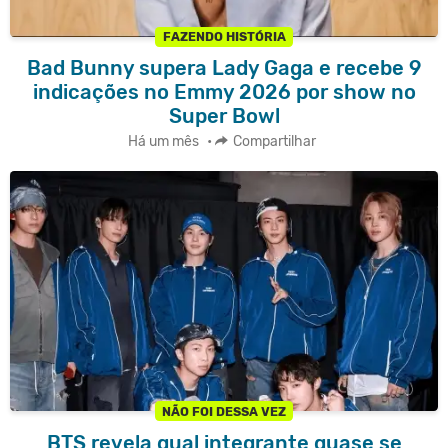
FAZENDO HISTÓRIA
Bad Bunny supera Lady Gaga e recebe 9
indicações no Emmy 2026 por show no
Super Bowl
Há um mês
•
Compartilhar
NÃO FOI DESSA VEZ
BTS revela qual integrante quase se