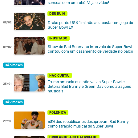
sensual com um robô. Veja o vídeo!
DEU RUIM
Drake perde US$ 1 milhão ao apostar em jogo do
09/02
Super Bowl LX
INUSITADO
Show de Bad Bunny no intervalo do Super Bowl
09/02
contou com um casamento de verdade no palco
Há 6 meses
NÃO CURTIU
Trump anuncia que não vai ao Super Bowl e
25/01
detona Bad Bunny e Green Day como atrações
musicais
Há 9 meses
POLÊMICA
29/10
63% dos republicanos desaprovam Bad Bunny
como atração musical do Super Bowl
DRIBLANDO A NEGATIVIDADE