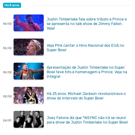
Há 8 anos
Justin Timberlake fala sobre tributo a Prince e
se apresenta no talk show de Jimmy Fallon.
06/02
Veja!
Veja P!nk cantar o Hino Nacional dos EUA no
05/02
Super Bowl
Apresentação de Justin Timberlake no Super
Bowl teve hits e homenagem a Prince. Veja na
05/02
íntegra!
Há 25 anos, Michael Jackson revolucionava o
02/02
show do intervalo do Super Bowl
Joey Fatone diz que *NSYNC não irá se reunir
24/01
para show de Justin Timberlake no Super Bowl