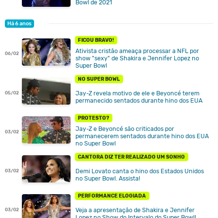
Bowl de 2021
Há 6 anos
FICOU BRAVO!
Ativista cristão ameaça processar a NFL por
06/02
show "sexy" de Shakira e Jennifer Lopez no
Super Bowl
NO SUPER BOWL
Jay-Z revela motivo de ele e Beyoncé terem
05/02
permanecido sentados durante hino dos EUA
PROTESTO?
Jay-Z e Beyoncé são criticados por
03/02
permanecerem sentados durante hino dos EUA
no Super Bowl
CANTORA DIZ TER REALIZADO UM SONHO
Demi Lovato canta o hino dos Estados Unidos
03/02
no Super Bowl. Assista!
PERFORMANCE ELOGIADA
Veja a apresentação de Shakira e Jennifer
03/02
Lopez no Show do Intervalo do Super Bowl!