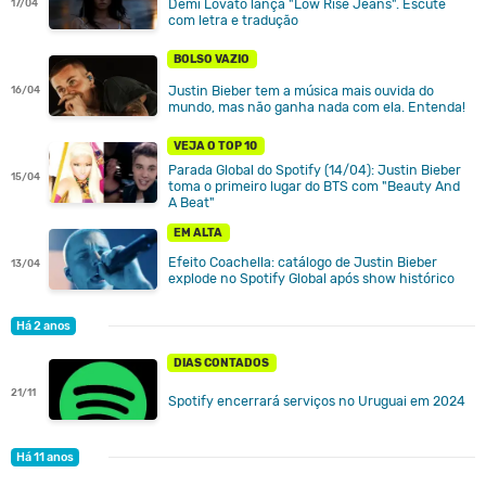
Demi Lovato lança "Low Rise Jeans". Escute
17/04
com letra e tradução
BOLSO VAZIO
Justin Bieber tem a música mais ouvida do
16/04
mundo, mas não ganha nada com ela. Entenda!
VEJA O TOP 10
Parada Global do Spotify (14/04): Justin Bieber
15/04
toma o primeiro lugar do BTS com "Beauty And
A Beat"
EM ALTA
Efeito Coachella: catálogo de Justin Bieber
13/04
explode no Spotify Global após show histórico
Há 2 anos
DIAS CONTADOS
21/11
Spotify encerrará serviços no Uruguai em 2024
Há 11 anos