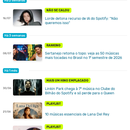
Há 2 semanas
NÃO SE CALOU
Lorde detona recurso de IA do Spotify: "Não
16/07
queremos isso"
Há 3 semanas
RANKING
Sertanejo retoma o topo: veja as 50 músicas
08/07
mais tocadas no Brasil no 1º semestre de 2026
Há 1 mês
MAIS UM HINO EMPLACADO
30/06
Linkin Park chega à 7ª música no Clube do
Bilhão do Spotify e só perde para o Queen
PLAYLIST
21/06
10 músicas essenciais de Lana Del Rey
PLAYLIST