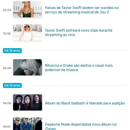
Faixas de Taylor Swift podem ser ouvidas no
25/03
serviço de streaming musical de Jay Z
Taylor Swift estreará novo clipe durante
13/08
streaming ao vivo
Há 12 anos
Rihanna e Drake são eleitos o casal mais
02/05
poderoso da música
Há 13 anos
Álbum do Black Sabbath é liberado para audição
04/06
Depeche Mode disponibiliza novo álbum no
19/03
iTunes