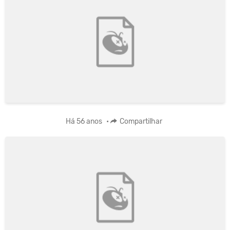
Há 56 anos
•
Compartilhar