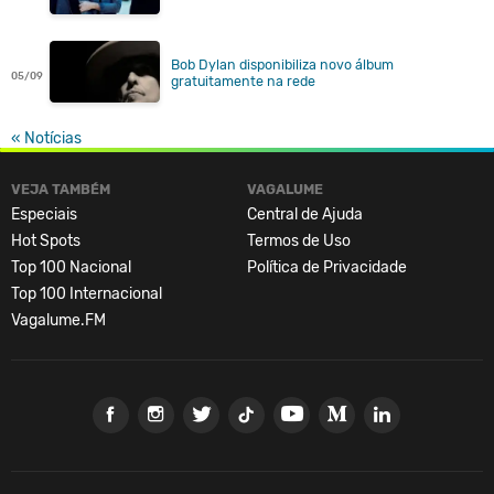
Bob Dylan disponibiliza novo álbum
05/09
gratuitamente na rede
« Notícias
VEJA TAMBÉM
VAGALUME
Especiais
Central de Ajuda
Hot Spots
Termos de Uso
Top 100 Nacional
Política de Privacidade
Top 100 Internacional
Vagalume.FM