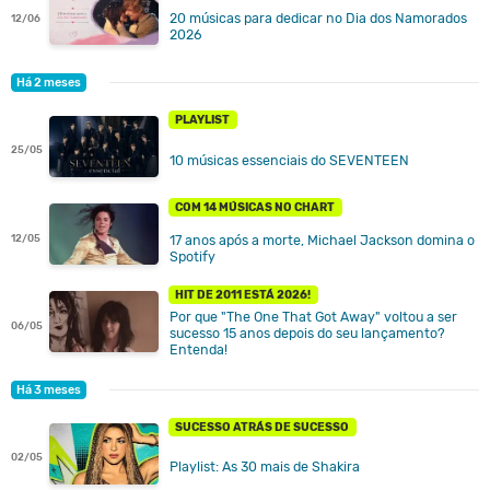
20 músicas para dedicar no Dia dos Namorados
12/06
2026
Há 2 meses
PLAYLIST
25/05
10 músicas essenciais do SEVENTEEN
COM 14 MÚSICAS NO CHART
17 anos após a morte, Michael Jackson domina o
12/05
Spotify
HIT DE 2011 ESTÁ 2026!
Por que "The One That Got Away" voltou a ser
06/05
sucesso 15 anos depois do seu lançamento?
Entenda!
Há 3 meses
SUCESSO ATRÁS DE SUCESSO
02/05
Playlist: As 30 mais de Shakira