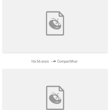
Há 56 anos
•
Compartilhar