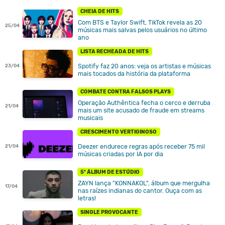
CHEIA DE HITS
Com BTS e Taylor Swift, TikTok revela as 20
25/04
músicas mais salvas pelos usuários no último
ano
LISTA RECHEADA DE HITS
Spotify faz 20 anos: veja os artistas e músicas
23/04
mais tocados da história da plataforma
COMBATE CONTRA FALSOS PLAYS
Operação Authêntica fecha o cerco e derruba
21/04
mais um site acusado de fraude em streams
musicais
CRESCIMENTO VERTIGINOSO
Deezer endurece regras após receber 75 mil
21/04
músicas criadas por IA por dia
5º ÁLBUM DE ESTÚDIO
ZAYN lança "KONNAKOL", álbum que mergulha
17/04
nas raízes indianas do cantor. Ouça com as
letras!
SINGLE PROVOCANTE