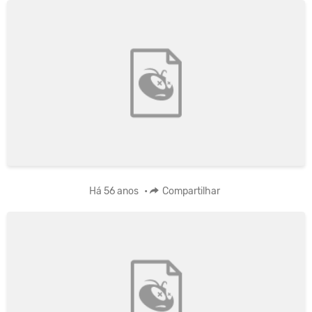
Há 56 anos
•
Compartilhar