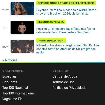
DEPECHE MODE E TEARS FOR FEARS TAMBÉM
Beyoncé, Metallica, Madonna e AC/DC farão
06/01
shows no Brasil em 2024, diz jornalista
RESENHA COMPLETA
Red Hot Chili Peppers faz a festa dos fãs no
11/11
retorno de John Frusciante a São Paulo
“RUSH! WORLD TOUR”
Måneskin faz show energético em São Paulo e
04/11
encerra turnê na América do Sul em grande
estilo
« Notícias
VEJA TAMBÉM
VAGALUME
Especiais
Central de Ajuda
Hot Spots
Termos de Uso
Top 100 Nacional
Política de Privacidade
Top 100 Internacional
Vagalume.FM