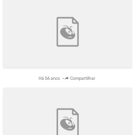
Há 56 anos
•
Compartilhar