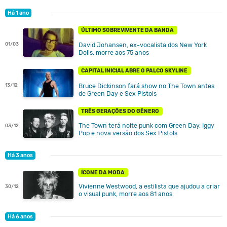
Há 1 ano
ÚLTIMO SOBREVIVENTE DA BANDA
01/03
David Johansen, ex-vocalista dos New York
Dolls, morre aos 75 anos
CAPITAL INICIAL ABRE O PALCO SKYLINE
Bruce Dickinson fará show no The Town antes
13/12
de Green Day e Sex Pistols
TRÊS GERAÇÕES DO GÊNERO
The Town terá noite punk com Green Day, Iggy
03/12
Pop e nova versão dos Sex Pistols
Há 3 anos
ÍCONE DA MODA
Vivienne Westwood, a estilista que ajudou a criar
30/12
o visual punk, morre aos 81 anos
Há 6 anos