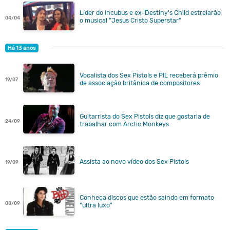
Líder do Incubus e ex-Destiny's Child estrelarão
04/04
o musical "Jesus Cristo Superstar"
Há 13 anos
Vocalista dos Sex Pistols e PIL receberá prêmio
19/07
de associação britânica de compositores
Guitarrista do Sex Pistols diz que gostaria de
24/09
trabalhar com Arctic Monkeys
Assista ao novo vídeo dos Sex Pistols
19/09
Conheça discos que estão saindo em formato
08/09
"ultra luxo"