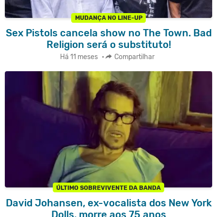
MUDANÇA NO LINE-UP
Sex Pistols cancela show no The Town. Bad
Religion será o substituto!
Há 11 meses
•
Compartilhar
ÚLTIMO SOBREVIVENTE DA BANDA
David Johansen, ex-vocalista dos New York
Dolls, morre aos 75 anos