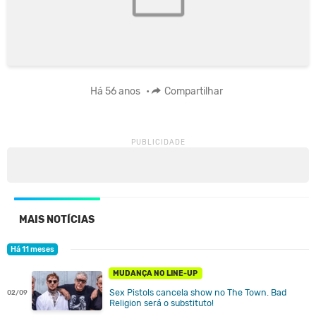
Há 56 anos
•
Compartilhar
MAIS NOTÍCIAS
Há 11 meses
MUDANÇA NO LINE-UP
Sex Pistols cancela show no The Town. Bad
02/09
Religion será o substituto!