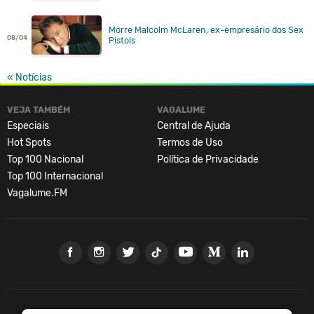
Morre Malcolm McLaren, ex-empresário dos Sex
08/04
Pistols
« Notícias
VEJA TAMBÉM
VAGALUME
Especiais
Central de Ajuda
Hot Spots
Termos de Uso
Top 100 Nacional
Política de Privacidade
Top 100 Internacional
Vagalume.FM