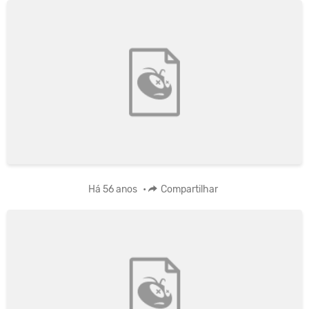
Há 56 anos
•
Compartilhar