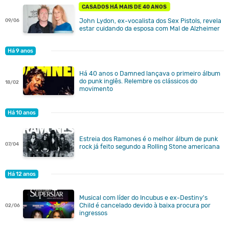
CASADOS HÁ MAIS DE 40 ANOS
John Lydon, ex-vocalista dos Sex Pistols, revela
09/06
estar cuidando da esposa com Mal de Alzheimer
Há 9 anos
Há 40 anos o Damned lançava o primeiro álbum
do punk inglês. Relembre os clássicos do
18/02
movimento
Há 10 anos
Estreia dos Ramones é o melhor álbum de punk
07/04
rock já feito segundo a Rolling Stone americana
Há 12 anos
Musical com líder do Incubus e ex-Destiny's
Child é cancelado devido à baixa procura por
02/06
ingressos