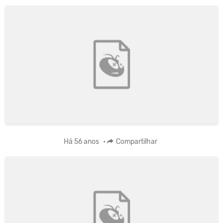
Há 56 anos
•
Compartilhar