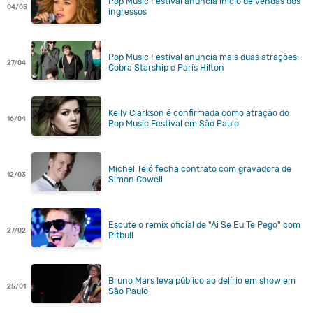
Pop Music Festival anuncia início de vendas dos
04/05
ingressos
Pop Music Festival anuncia mais duas atrações:
27/04
Cobra Starship e Paris Hilton
Kelly Clarkson é confirmada como atração do
16/04
Pop Music Festival em São Paulo
Michel Teló fecha contrato com gravadora de
12/03
Simon Cowell
Escute o remix oficial de "Ai Se Eu Te Pego" com
27/02
Pitbull
Bruno Mars leva público ao delírio em show em
25/01
São Paulo