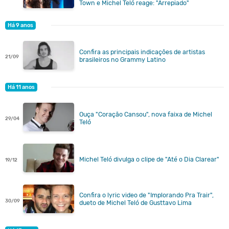
Town e Michel Teló reage: "Arrepiado"
Há 9 anos
Confira as principais indicações de artistas
21/09
brasileiros no Grammy Latino
Há 11 anos
Ouça "Coração Cansou", nova faixa de Michel
29/04
Teló
Michel Teló divulga o clipe de "Até o Dia Clarear"
19/12
Confira o lyric video de "Implorando Pra Trair",
30/09
dueto de Michel Teló de Gusttavo Lima