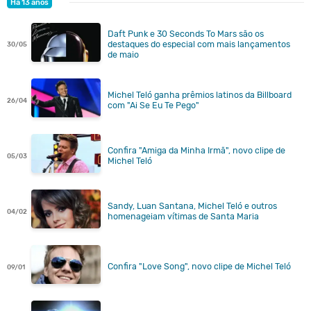
Há 13 anos
Daft Punk e 30 Seconds To Mars são os
destaques do especial com mais lançamentos
30/05
de maio
Michel Teló ganha prêmios latinos da Billboard
26/04
com "Ai Se Eu Te Pego"
Confira "Amiga da Minha Irmã", novo clipe de
05/03
Michel Teló
Sandy, Luan Santana, Michel Teló e outros
04/02
homenageiam vítimas de Santa Maria
Confira "Love Song", novo clipe de Michel Teló
09/01