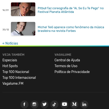
Pitbull faz coreografia de "Ai, Se Eu Te Pego" no
16/01
Festival Planeta Atlântida
Michel Teló aparece como fenômeno da música
30/12
brasileira na revista Forbes
« Notícias
VEJA TAMBÉM
VAGALUME
Especiais
Central de Ajuda
Hot Spots
Termos de Uso
Top 100 Nacional
Política de Privacidade
Top 100 Internacional
Vagalume.FM