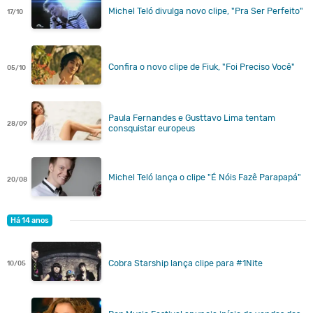
Michel Teló divulga novo clipe, "Pra Ser Perfeito"
17/10
Confira o novo clipe de Fiuk, "Foi Preciso Você"
05/10
Paula Fernandes e Gusttavo Lima tentam
28/09
consquistar europeus
Michel Teló lança o clipe "É Nóis Fazê Parapapá"
20/08
Há 14 anos
Cobra Starship lança clipe para #1Nite
10/05