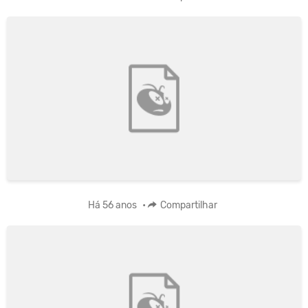
Há 56 anos
•
Compartilhar