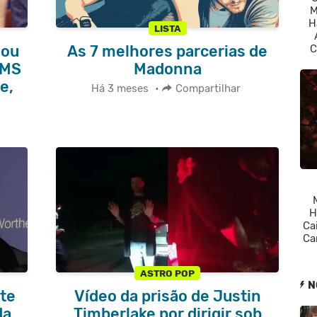
M
H
LISTA
C
nou
As 7 melhores parcerias de
SMS
Madonna
e,
Há 3 meses
•
Compartilhar
H
Cai
Ca
ASTRO POP
N
nte
Vídeo da prisão de Justin
da
Timberlake por dirigir sob