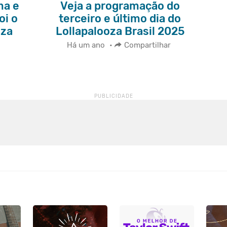
ma e
Veja a programação do
oi o
terceiro e último dia do
oza
Lollapalooza Brasil 2025
Há um ano
•
Compartilhar