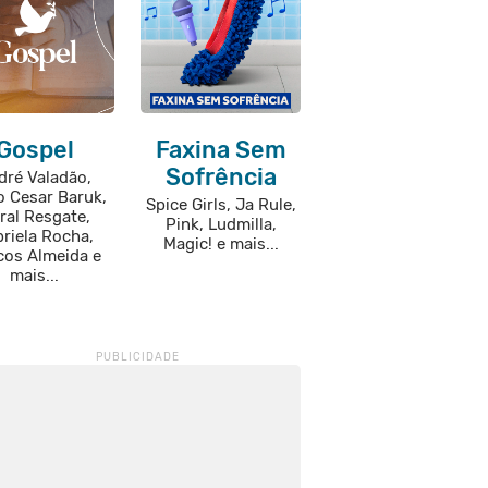
Gospel
Faxina Sem
Sofrência
dré Valadão,
o Cesar Baruk,
Spice Girls, Ja Rule,
ral Resgate,
Pink, Ludmilla,
riela Rocha,
Magic! e mais...
cos Almeida e
mais...