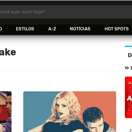
você quer ouvir hoje?
0
ESTILOS
A-Z
NOTÍCIAS
HOT SPOTS
lake
D
C