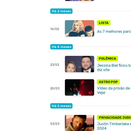
Há 2 meses
LISTA
14/05
As 7 melhores par
Há 4 meses
POLÊMICA
23/03
Jessica Biel ficou
diz site
ASTRO POP
Vídeo da prisão de 
20/03
Veja!
Há 5 meses
PRIVACIDADE JUDI
Justin Timberlake e
03/03
2024