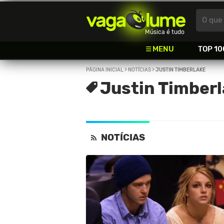
Vagalume
O que 
Música é tudo
MENU
TOP 10
PÁGINA INICIAL
>
NOTÍCIAS
>
JUSTIN TIMBERLAKE
Justin Timber
NOTÍCIAS