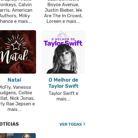
onkeys, Calvin
Boyce Avenue,
arris, American
Justin Bieber, We
Authors, Milky
Are The In Crowd,
hance e mais...
Loreen e mais...
Natal
O Melhor de
Taylor Swift
McFly, Vanessa
udgens, Colbie
Taylor Swift e
llat, Nick Jonas,
mais...
rly Rae Jepsen e
mais...
OTÍCIAS
VER TODAS