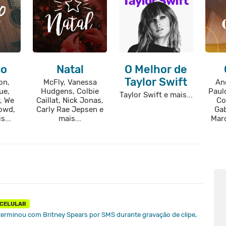
co
Natal
O Melhor de
Taylor Swift
on,
McFly, Vanessa
An
ue,
Hudgens, Colbie
Paul
Taylor Swift e mais...
r, We
Caillat, Nick Jonas,
Co
rowd,
Carly Rae Jepsen e
Gab
s...
mais...
Mar
 CELULAR
terminou com Britney Spears por SMS durante gravação de clipe,