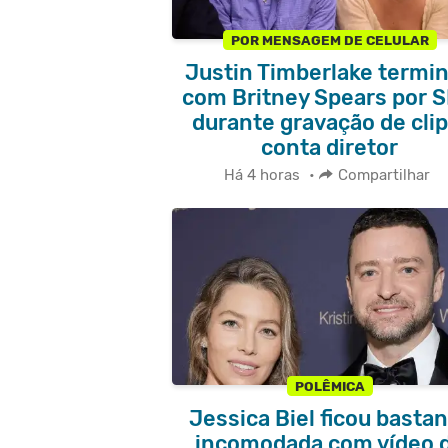
POR MENSAGEM DE CELULAR
Justin Timberlake termi
com Britney Spears por 
durante gravação de clip
conta diretor
Há 4 horas
•
Compartilhar
POLÊMICA
Jessica Biel ficou basta
incomodada com vídeo 