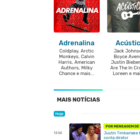
Adrenalina
Acústi
Coldplay, Arctic
Jack Johns
Monkeys, Calvin
Boyce Aven
Harris, American
Justin Biebe
Authors, Milky
Are The In C
Chance e mais...
Loreen e mai
MAIS NOTÍCIAS
Hoje
POR MENSAGEM DE
Justin Timberlake 
13:50
conta diretor