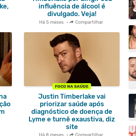
ke,
influência de álcool é
divulgado. Veja!
Há 5 meses
•
Compartilhar
FOCO NA SAÚDE
 na
Justin Timberlake vai
ação
priorizar saúde após
em
diagnóstico de doença de
Lyme e turnê exaustiva, diz
site
Há 8 meses
•
Compartilhar