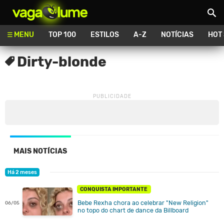
Vagalume
MENU
TOP 100
ESTILOS
A-Z
NOTÍCIAS
HOT
Dirty-blonde
MAIS NOTÍCIAS
Há 2 meses
CONQUISTA IMPORTANTE
Bebe Rexha chora ao celebrar "New Religion"
06/05
no topo do chart de dance da Billboard