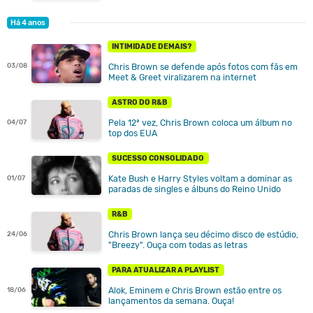
Há 4 anos
INTIMIDADE DEMAIS?
03/08
Chris Brown se defende após fotos com fãs em
Meet & Greet viralizarem na internet
ASTRO DO R&B
Pela 12ª vez, Chris Brown coloca um álbum no
04/07
top dos EUA
SUCESSO CONSOLIDADO
Kate Bush e Harry Styles voltam a dominar as
01/07
paradas de singles e álbuns do Reino Unido
R&B
Chris Brown lança seu décimo disco de estúdio,
24/06
"Breezy". Ouça com todas as letras
PARA ATUALIZAR A PLAYLIST
Alok, Eminem e Chris Brown estão entre os
18/06
lançamentos da semana. Ouça!