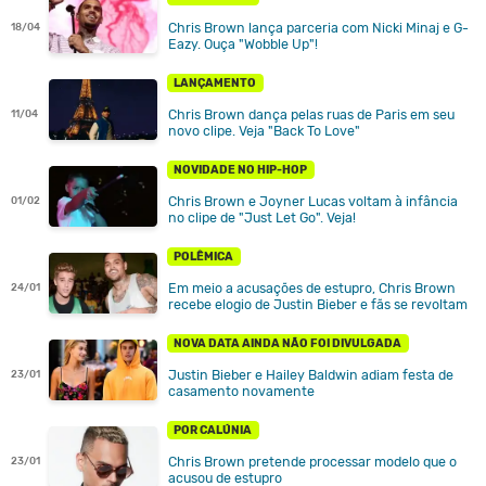
Chris Brown lança parceria com Nicki Minaj e G-
18/04
Eazy. Ouça "Wobble Up"!
LANÇAMENTO
Chris Brown dança pelas ruas de Paris em seu
11/04
novo clipe. Veja "Back To Love"
NOVIDADE NO HIP-HOP
Chris Brown e Joyner Lucas voltam à infância
01/02
no clipe de "Just Let Go". Veja!
POLÊMICA
Em meio a acusações de estupro, Chris Brown
24/01
recebe elogio de Justin Bieber e fãs se revoltam
NOVA DATA AINDA NÃO FOI DIVULGADA
Justin Bieber e Hailey Baldwin adiam festa de
23/01
casamento novamente
POR CALÚNIA
Chris Brown pretende processar modelo que o
23/01
acusou de estupro