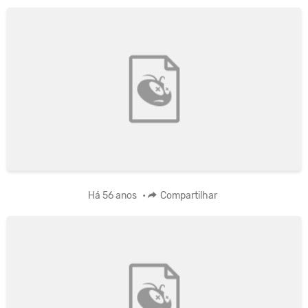
Há 56 anos
•
Compartilhar