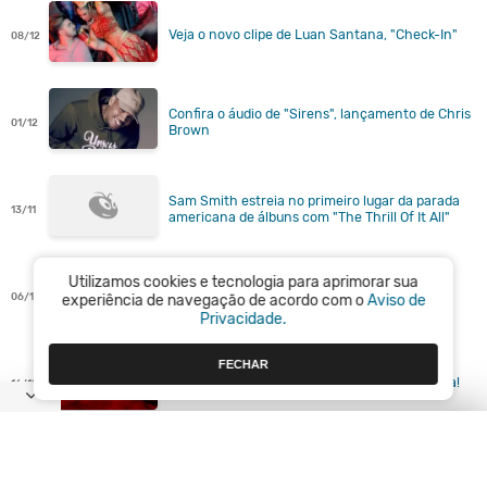
Veja o novo clipe de Luan Santana, "Check-In"
08/12
Confira o áudio de "Sirens", lançamento de Chris
01/12
Brown
Sam Smith estreia no primeiro lugar da parada
13/11
americana de álbuns com "The Thrill Of It All"
Utilizamos cookies e tecnologia para aprimorar sua
Novos álbuns de Kelly Clarkson e Chris Brown
06/11
experiência de navegação de acordo com o
Aviso de
estreiam no top 5 da parada americana
Privacidade.
FECHAR
Chris Brown lança clipe de "High End". Assista!
16/10
Dia das Crianças: Veja como eram seus ídolos da
12/10
música na infância!