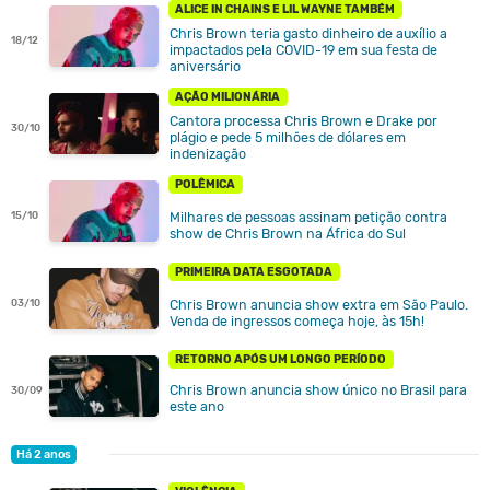
ALICE IN CHAINS E LIL WAYNE TAMBÉM
Chris Brown teria gasto dinheiro de auxílio a
18/12
impactados pela COVID-19 em sua festa de
aniversário
AÇÃO MILIONÁRIA
Cantora processa Chris Brown e Drake por
30/10
plágio e pede 5 milhões de dólares em
indenização
POLÊMICA
Milhares de pessoas assinam petição contra
15/10
show de Chris Brown na África do Sul
PRIMEIRA DATA ESGOTADA
Chris Brown anuncia show extra em São Paulo.
03/10
Venda de ingressos começa hoje, às 15h!
RETORNO APÓS UM LONGO PERÍODO
Chris Brown anuncia show único no Brasil para
30/09
este ano
Há 2 anos