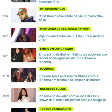
desrespeitá-la"
PAPAI ORGULHOSO
Chris Brown revela foto de seu primeiro filho,
11/12
Aeko
PREMIAÇÃO DE R&B, SOUL E HIP-HOP
Veja os vencedores do BET Soul Train Awards
18/11
2019
EMITIU UM COMUNICADO
Empresário de Eminem fala sobre áudio em que
13/11
rapper apoia agressão de Chris Brown à
Rihanna
POLÊMICA
Eminem apoia agressão de Chris Brown à
04/11
Rihanna em trecho não lançado de música
NAS REDES SOCIAS
Rihanna posta vídeo com música de Chris
21/10
Brown de fundo e fãs pedem para ela apagá-lo
TOP 200 DA BILLBOARD