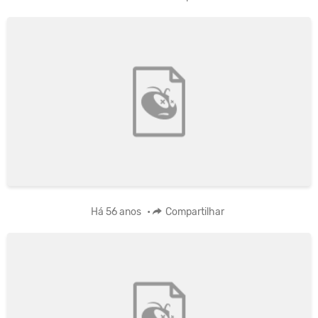
Há 56 anos
•
Compartilhar