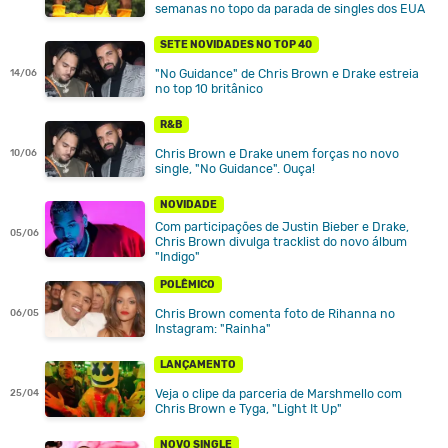
semanas no topo da parada de singles dos EUA
SETE NOVIDADES NO TOP 40
"No Guidance" de Chris Brown e Drake estreia
14/06
no top 10 britânico
R&B
Chris Brown e Drake unem forças no novo
10/06
single, "No Guidance". Ouça!
NOVIDADE
Com participações de Justin Bieber e Drake,
05/06
Chris Brown divulga tracklist do novo álbum
"Indigo"
POLÊMICO
Chris Brown comenta foto de Rihanna no
06/05
Instagram: "Rainha"
LANÇAMENTO
Veja o clipe da parceria de Marshmello com
25/04
Chris Brown e Tyga, "Light It Up"
NOVO SINGLE