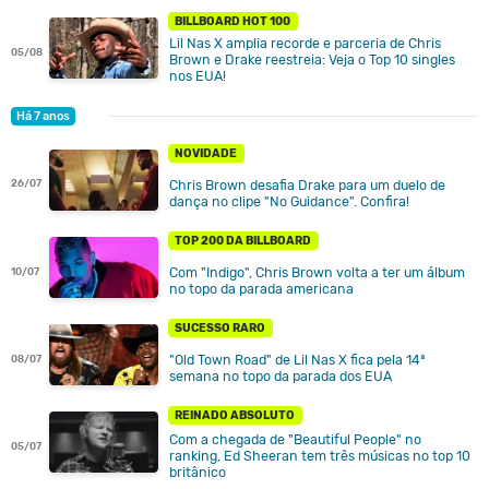
BILLBOARD HOT 100
Lil Nas X amplia recorde e parceria de Chris
05/08
Brown e Drake reestreia: Veja o Top 10 singles
nos EUA!
Há 7 anos
NOVIDADE
26/07
Chris Brown desafia Drake para um duelo de
dança no clipe "No Guidance". Confira!
TOP 200 DA BILLBOARD
Com "Indigo", Chris Brown volta a ter um álbum
10/07
no topo da parada americana
SUCESSO RARO
"Old Town Road" de Lil Nas X fica pela 14ª
08/07
semana no topo da parada dos EUA
REINADO ABSOLUTO
Com a chegada de "Beautiful People" no
05/07
ranking, Ed Sheeran tem três músicas no top 10
britânico