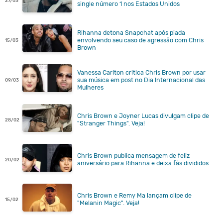
27/03
single número 1 nos Estados Unidos
Rihanna detona Snapchat após piada
envolvendo seu caso de agressão com Chris
15/03
Brown
Vanessa Carlton critica Chris Brown por usar
sua música em post no Dia Internacional das
09/03
Mulheres
Chris Brown e Joyner Lucas divulgam clipe de
28/02
"Stranger Things". Veja!
Chris Brown publica mensagem de feliz
20/02
aniversário para Rihanna e deixa fãs divididos
Chris Brown e Remy Ma lançam clipe de
15/02
"Melanin Magic". Veja!