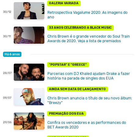
GALERIA VARIADA
Retrospectiva Vagalume 2020: As imagens do
30/12
ano
33 ANOS CELEBRANDO A BLACK MUSIC
Chris Brown é o grande vencedor do Soul Train
30/11
Awards de 2020. Veja a lista de premiados
Há 6 anos
"POPSTAR" E "GREECE"
28/07
Parcerias com DJ Khaled ajudam Drake a fazer
história na parada de singles dos EUA
AINDA SEM DATA DE LANÇAMENTO
Chris Brown anuncia o título de seu novo álbum:
09/07
"Breezy"
PREMIAÇÃO DOS EUA
Confira os vencedores e as performances do
29/06
BET Awards 2020