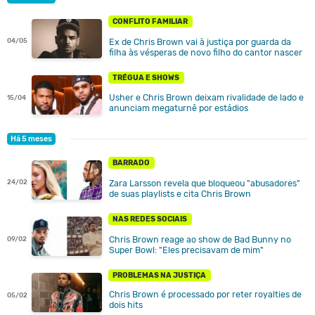
CONFLITO FAMILIAR
04/05
Ex de Chris Brown vai à justiça por guarda da
filha às vésperas de novo filho do cantor nascer
TRÉGUA E SHOWS
Usher e Chris Brown deixam rivalidade de lado e
15/04
anunciam megaturnê por estádios
Há 5 meses
BARRADO
24/02
Zara Larsson revela que bloqueou "abusadores"
de suas playlists e cita Chris Brown
NAS REDES SOCIAIS
Chris Brown reage ao show de Bad Bunny no
09/02
Super Bowl: "Eles precisavam de mim"
PROBLEMAS NA JUSTIÇA
Chris Brown é processado por reter royalties de
05/02
dois hits