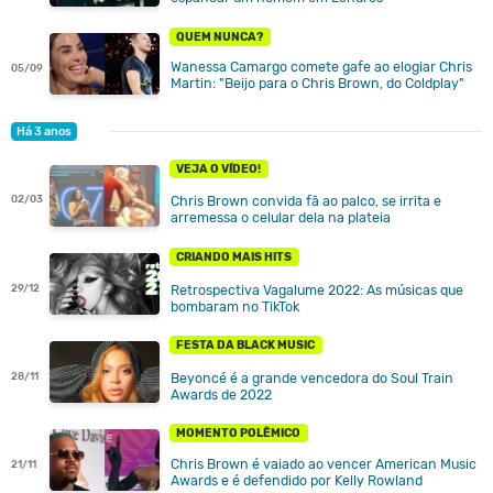
QUEM NUNCA?
Wanessa Camargo comete gafe ao elogiar Chris
05/09
Martin: "Beijo para o Chris Brown, do Coldplay"
Há 3 anos
VEJA O VÍDEO!
02/03
Chris Brown convida fã ao palco, se irrita e
arremessa o celular dela na plateia
CRIANDO MAIS HITS
Retrospectiva Vagalume 2022: As músicas que
29/12
bombaram no TikTok
FESTA DA BLACK MUSIC
Beyoncé é a grande vencedora do Soul Train
28/11
Awards de 2022
MOMENTO POLÊMICO
Chris Brown é vaiado ao vencer American Music
21/11
Awards e é defendido por Kelly Rowland