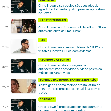
VIOLÊNCIA
Chris Brown e sua equipe são acusados de
24/07
agredir brutalmente quatro pessoas após show
no Texas
NAS REDES SOCIAIS
Chris Brown se irrita com sósia brasileiro: "Pare
11/07
antes que eu te dê uma surra"
R&B
Chris Brown lança versão deluxe de "11:11" com
11/04
13 faixas inéditas. Ouça com as letras
ABORDOU O ASSUNTO
Chris Brown rebate acusações de
27/11
antissemitismo após vídeo ouvindo polêmica
música de Kanye West
SUPEROU BAD BUNNY, SHAKIRA E ROSALÍA
Anitta ganha como melhor artista latina no
05/11
EMA. Entre os brasileiros, Matuê fica com o
troféu
AGRESSÃO
Chris Brown é processado por supostamente
30/10
espancar um homem em Londres