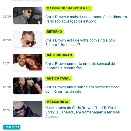
MAIS PROBLEMAS COM A LEI
Chris Brown e mais duas pessoas são detidas em
22/01
Paris sob acusação de estupro
RETORNO
Chris Brown está de volta com single pop.
04/01
Escute "Undecided"!
NÃO GOSTARAM
Chris Brown comenta em foto sensual de
26/11
Rihanna e revolta fãs
ANTIGO CASAL
Chris Brown ainda sonha em reatar namoro
04/10
com Rihanna, diz site
MÚSICA NOVA
Ouça a nova de Chris Brown, "Had To Do It...
06/08
Sorry DJ Khaled", em homenagem a Michael
Jackson
Há 8 anos