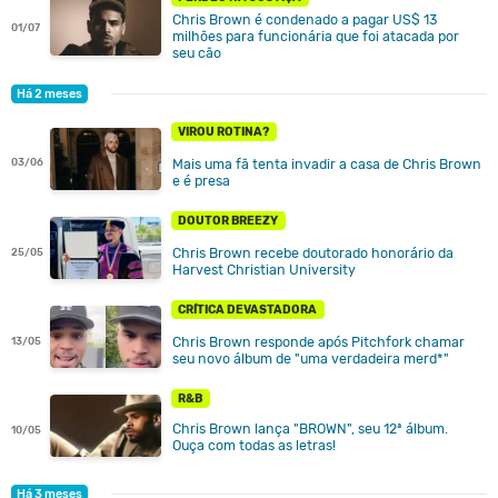
Chris Brown é condenado a pagar US$ 13
01/07
milhões para funcionária que foi atacada por
seu cão
Há 2 meses
VIROU ROTINA?
03/06
Mais uma fã tenta invadir a casa de Chris Brown
e é presa
DOUTOR BREEZY
Chris Brown recebe doutorado honorário da
25/05
Harvest Christian University
CRÍTICA DEVASTADORA
Chris Brown responde após Pitchfork chamar
13/05
seu novo álbum de "uma verdadeira merd*"
R&B
Chris Brown lança "BROWN", seu 12ª álbum.
10/05
Ouça com todas as letras!
Há 3 meses