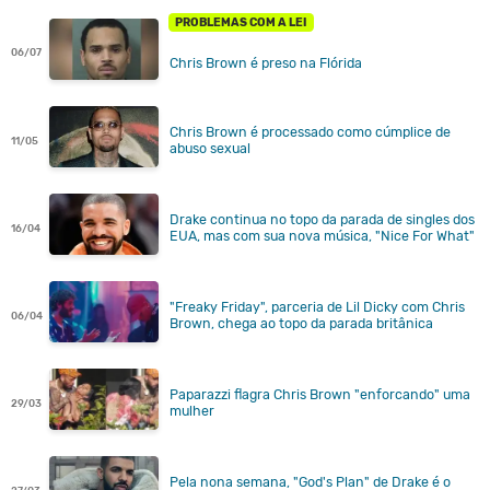
PROBLEMAS COM A LEI
06/07
Chris Brown é preso na Flórida
Chris Brown é processado como cúmplice de
11/05
abuso sexual
Drake continua no topo da parada de singles dos
16/04
EUA, mas com sua nova música, "Nice For What"
"Freaky Friday", parceria de Lil Dicky com Chris
06/04
Brown, chega ao topo da parada britânica
Paparazzi flagra Chris Brown "enforcando" uma
29/03
mulher
Pela nona semana, "God's Plan" de Drake é o