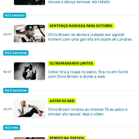
recusa a dança sensual; ela rebate
Há 1 semana
SENTENÇA MARCADA PARA OUTUBRO
Chris Brown se declara culpado por agredir
24/07
homem com uma garrafa em boate de Londres
Há 2 semanas
ULTRAPASSANDO LIMITES
Usher tira a roupa no palco, fica nu em turnê
18/07
com Chris Brown e divide a web
Há 4 semanas
ASTRO DO R&B
Chris Brown viraliza ao chamar fã ao palco e
04/07
simular ato sexual. Veja o vídeo
Há 1 mês
PERDEU NA JUSTIÇA