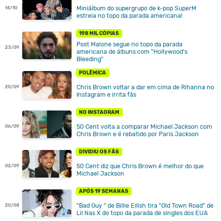
Miniálbum do supergrupo de k-pop SuperM
14/10
estreia no topo da parada americana!
198 MIL CÓPIAS
Post Malone segue no topo da parada
23/09
americana de álbuns com "Hollywood's
Bleeding"
POLÊMICA
Chris Brown voltar a dar em cima de Rihanna no
20/09
Instagram e irrita fãs
NO INSTAGRAM
50 Cent volta a comparar Michael Jackson com
06/09
Chris Brown e é rebatido por Paris Jackson
DIVIDIU OS FÃS
50 Cent diz que Chris Brown é melhor do que
02/09
Michael Jackson
APÓS 19 SEMANAS
"Bad Guy " de Billie Eilish tira "Old Town Road" de
20/08
Lil Nas X do topo da parada de singles dos EUA