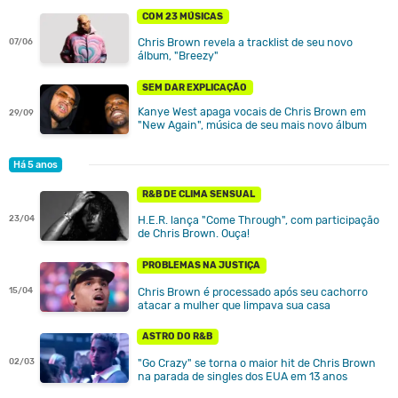
COM 23 MÚSICAS
Chris Brown revela a tracklist de seu novo
07/06
álbum, "Breezy"
SEM DAR EXPLICAÇÃO
Kanye West apaga vocais de Chris Brown em
29/09
"New Again", música de seu mais novo álbum
Há 5 anos
R&B DE CLIMA SENSUAL
23/04
H.E.R. lança "Come Through", com participação
de Chris Brown. Ouça!
PROBLEMAS NA JUSTIÇA
Chris Brown é processado após seu cachorro
15/04
atacar a mulher que limpava sua casa
ASTRO DO R&B
"Go Crazy" se torna o maior hit de Chris Brown
02/03
na parada de singles dos EUA em 13 anos