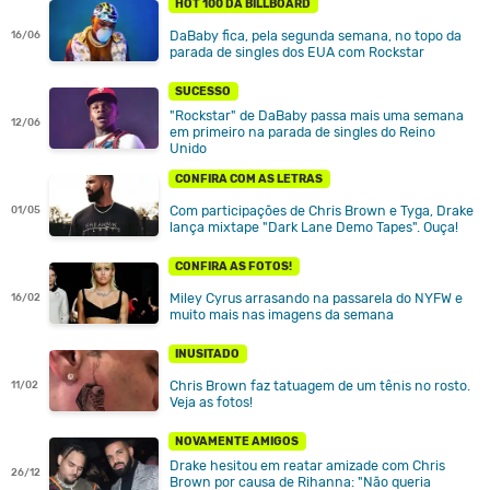
HOT 100 DA BILLBOARD
DaBaby fica, pela segunda semana, no topo da
16/06
parada de singles dos EUA com Rockstar
SUCESSO
"Rockstar" de DaBaby passa mais uma semana
12/06
em primeiro na parada de singles do Reino
Unido
CONFIRA COM AS LETRAS
Com participações de Chris Brown e Tyga, Drake
01/05
lança mixtape "Dark Lane Demo Tapes". Ouça!
CONFIRA AS FOTOS!
Miley Cyrus arrasando na passarela do NYFW e
16/02
muito mais nas imagens da semana
INUSITADO
Chris Brown faz tatuagem de um tênis no rosto.
11/02
Veja as fotos!
NOVAMENTE AMIGOS
Drake hesitou em reatar amizade com Chris
26/12
Brown por causa de Rihanna: "Não queria