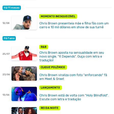
Há 11 meses
MOMENTO INESQUECÍVEL
Chris Brown presenteia mãe e filha fãs com um
12/08
carro e 10 mil dólares em show de sua turnê
Há 1 ano
R&B
Chris Brown aposta na sensualidade em seu
25/07
novo single, "It Depends". Ouça com letra e
tradução!
CLIQUE POLÊMICO
Chris Brown viraliza com foto "enforcando" fã
23/06
em Meet & Greet
LANÇAMENTO
Chris Brown está de volta com "Holy Blindfold".
13/06
Escute com letra e tradução
REI DA NOITE