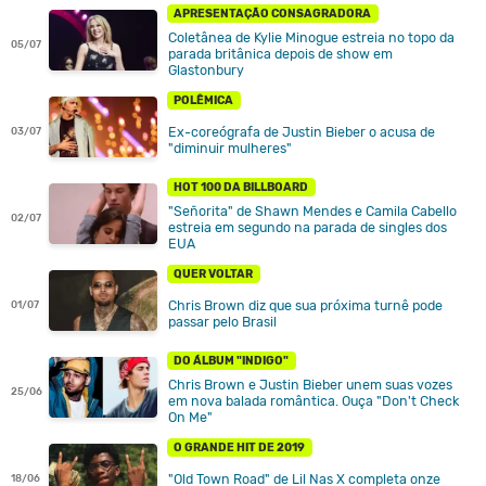
APRESENTAÇÃO CONSAGRADORA
Coletânea de Kylie Minogue estreia no topo da
05/07
parada britânica depois de show em
Glastonbury
POLÊMICA
Ex-coreógrafa de Justin Bieber o acusa de
03/07
"diminuir mulheres"
HOT 100 DA BILLBOARD
"Señorita" de Shawn Mendes e Camila Cabello
02/07
estreia em segundo na parada de singles dos
EUA
QUER VOLTAR
Chris Brown diz que sua próxima turnê pode
01/07
passar pelo Brasil
DO ÁLBUM "INDIGO"
Chris Brown e Justin Bieber unem suas vozes
25/06
em nova balada romântica. Ouça "Don't Check
On Me"
O GRANDE HIT DE 2019
"Old Town Road" de Lil Nas X completa onze
18/06