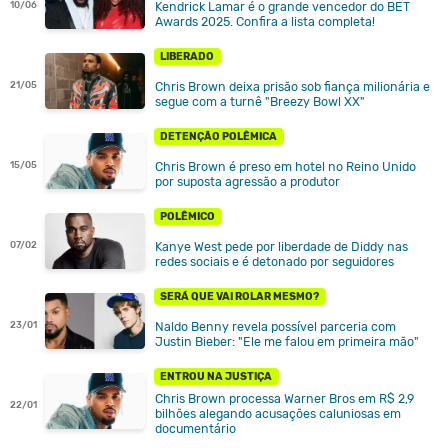
Kendrick Lamar é o grande vencedor do BET
10/06
Awards 2025. Confira a lista completa!
LIBERADO
Chris Brown deixa prisão sob fiança milionária e
21/05
segue com a turnê "Breezy Bowl XX"
DETENÇÃO POLÊMICA
Chris Brown é preso em hotel no Reino Unido
15/05
por suposta agressão a produtor
POLÊMICO
Kanye West pede por liberdade de Diddy nas
07/02
redes sociais e é detonado por seguidores
SERÁ QUE VAI ROLAR MESMO?
Naldo Benny revela possível parceria com
23/01
Justin Bieber: "Ele me falou em primeira mão"
ENTROU NA JUSTIÇA
Chris Brown processa Warner Bros em R$ 2,9
22/01
bilhões alegando acusações caluniosas em
documentário