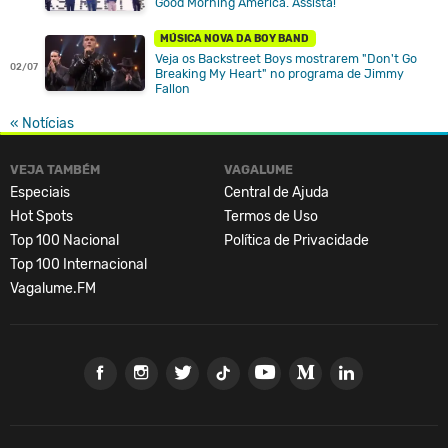
Good Morning America. Assista!
MÚSICA NOVA DA BOY BAND
Veja os Backstreet Boys mostrarem "Don't Go
02/07
Breaking My Heart" no programa de Jimmy
Fallon
« Notícias
VEJA TAMBÉM
VAGALUME
Especiais
Central de Ajuda
Hot Spots
Termos de Uso
Top 100 Nacional
Política de Privacidade
Top 100 Internacional
Vagalume.FM