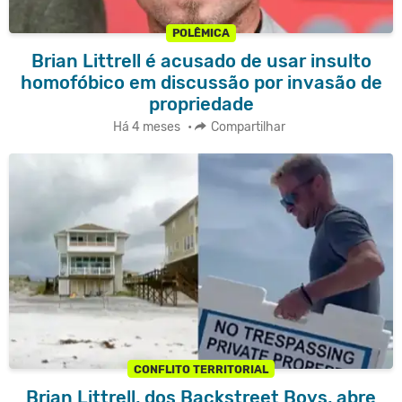
POLÊMICA
Brian Littrell é acusado de usar insulto
homofóbico em discussão por invasão de
propriedade
Há 4 meses
•
Compartilhar
CONFLITO TERRITORIAL
Brian Littrell, dos Backstreet Boys, abre