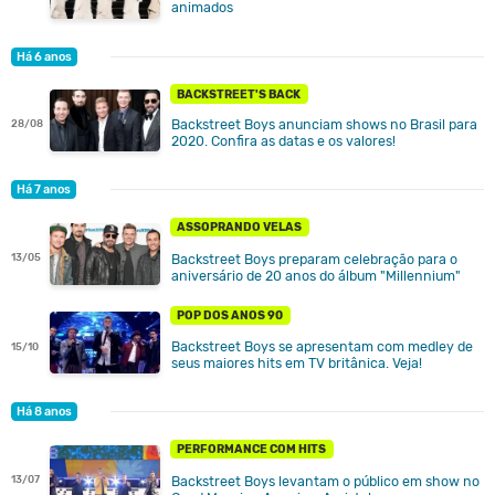
animados
Há 6 anos
BACKSTREET'S BACK
Backstreet Boys anunciam shows no Brasil para
28/08
2020. Confira as datas e os valores!
Há 7 anos
ASSOPRANDO VELAS
13/05
Backstreet Boys preparam celebração para o
aniversário de 20 anos do álbum "Millennium"
POP DOS ANOS 90
Backstreet Boys se apresentam com medley de
15/10
seus maiores hits em TV britânica. Veja!
Há 8 anos
PERFORMANCE COM HITS
13/07
Backstreet Boys levantam o público em show no