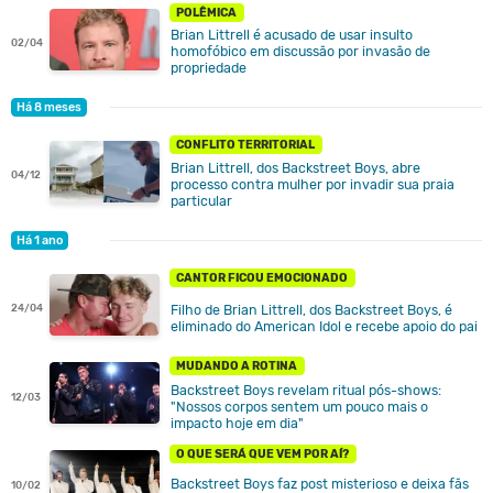
POLÊMICA
Brian Littrell é acusado de usar insulto
02/04
homofóbico em discussão por invasão de
propriedade
Há 8 meses
CONFLITO TERRITORIAL
Brian Littrell, dos Backstreet Boys, abre
04/12
processo contra mulher por invadir sua praia
particular
Há 1 ano
CANTOR FICOU EMOCIONADO
24/04
Filho de Brian Littrell, dos Backstreet Boys, é
eliminado do American Idol e recebe apoio do pai
MUDANDO A ROTINA
Backstreet Boys revelam ritual pós-shows:
12/03
"Nossos corpos sentem um pouco mais o
impacto hoje em dia"
O QUE SERÁ QUE VEM POR AÍ?
Backstreet Boys faz post misterioso e deixa fãs
10/02