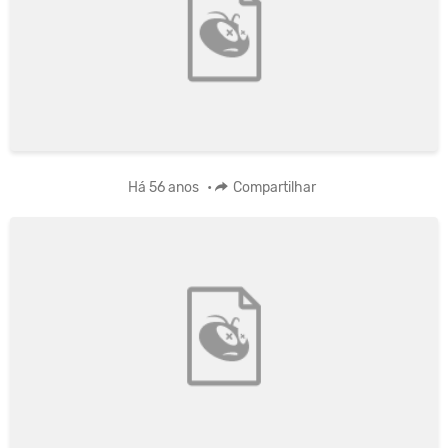
Há 56 anos
•
Compartilhar