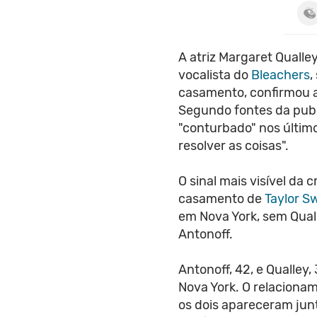
A atriz Margaret Qualle
vocalista do
Bleachers
,
casamento, confirmou a
Segundo fontes da publ
"conturbado" nos últim
resolver as coisas".
O sinal mais visível da 
casamento de
Taylor Sw
em Nova York, sem Qualle
Antonoff.
Antonoff, 42, e Qualle
Nova York. O relaciona
os dois apareceram junt