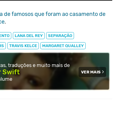
sta de famosos que foram ao casamento de
ce
.
ENTO
LANA DEL REY
SEPARAÇÃO
RS
TRAVIS KELCE
MARGARET QUALLEY
tras, traduções e muito
mais de
r Swift
VER MAIS
alume