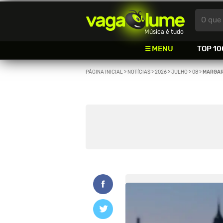
Vagalume
O que 
Música é tudo
MENU
TOP 10
PÁGINA INICIAL
>
NOTÍCIAS
>
2026
>
JULHO
>
08
>
MARGAR