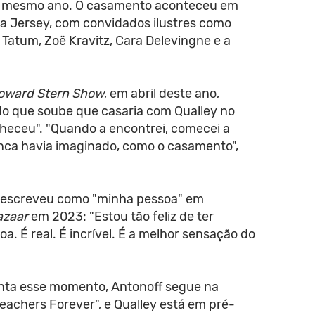
o mesmo ano. O casamento aconteceu em
 Jersey, com convidados ilustres como
 Tatum, Zoë Kravitz, Cara Delevingne e a
oward Stern Show
, em abril deste ano,
do que soube que casaria com Qualley no
eceu". "Quando a encontrei, comecei a
nca havia imaginado, como o casamento",
o descreveu como "minha pessoa" em
azaar
em 2023: "Estou tão feliz de ter
. É real. É incrível. É a melhor sensação do
nta esse momento, Antonoff segue na
eachers Forever", e Qualley está em pré-