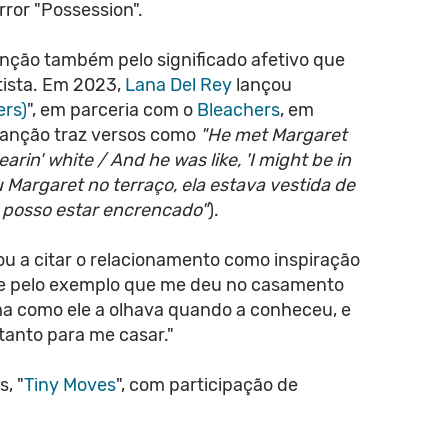
rror "Possession".
ção também pelo significado afetivo que
tista. Em 2023,
Lana Del Rey
lançou
ers)
", em parceria com o
Bleachers
, em
canção traz versos como
"He met Margaret
arin' white / And he was like, 'I might be in
 Margaret no terraço, ela estava vestida de
u posso estar encrencado"
).
u a citar o relacionamento como inspiração
ele pelo exemplo que me deu no casamento
ma como ele a olhava quando a conheceu, e
 tanto para me casar."
s, "
Tiny Moves
", com participação de