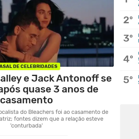
2º
3º
4º
ASAL DE CELEBRIDADES
lley e Jack Antonoff se
5º
após quase 3 anos de
casamento
ocalista do Bleachers foi ao casamento de
atriz; fontes dizem que a relação esteve
'conturbada'