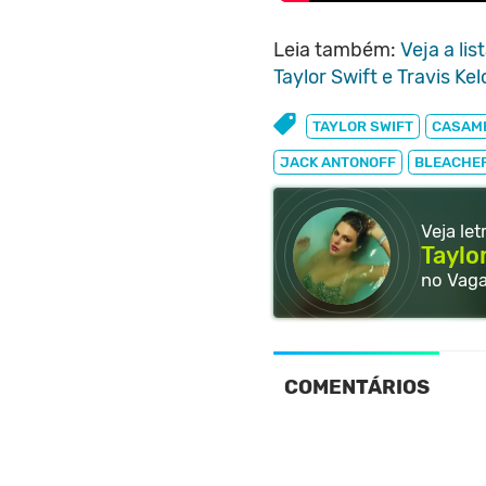
Leia também:
Veja a li
Taylor Swift e Travis Kel
TAYLOR SWIFT
CASAM
JACK ANTONOFF
BLEACHE
Veja le
Taylo
no Vag
COMENTÁRIOS