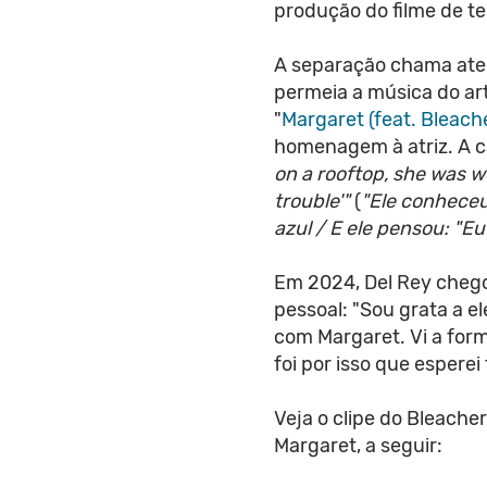
produção do filme de te
A separação chama aten
permeia a música do ar
"
Margaret (feat. Bleach
homenagem à atriz. A 
on a rooftop, she was we
trouble'"
(
"Ele conheceu
azul / E ele pensou: "E
Em 2024, Del Rey chego
pessoal: "Sou grata a 
com Margaret. Vi a for
foi por isso que esperei
Veja o clipe do Bleacher
Margaret, a seguir: