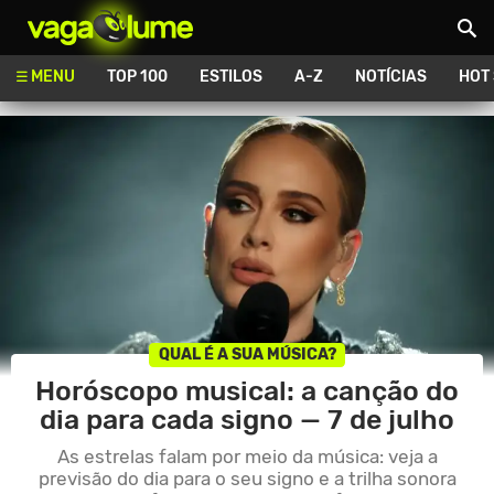
Vagalume
MENU
TOP 100
ESTILOS
A-Z
NOTÍCIAS
HOT
QUAL É A SUA MÚSICA?
Horóscopo musical: a canção do
dia para cada signo — 7 de julho
As estrelas falam por meio da música: veja a
previsão do dia para o seu signo e a trilha sonora