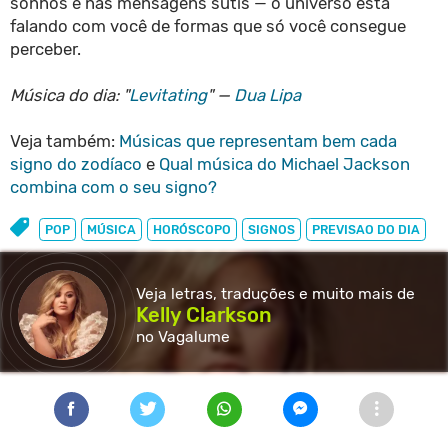
sonhos e nas mensagens sutis — o universo está
falando com você de formas que só você consegue
perceber.
Música do dia: "
Levitating
" —
Dua Lipa
Veja também:
Músicas que representam bem cada
signo do zodíaco
e
Qual música do Michael Jackson
combina com o seu signo?
POP
MÚSICA
HORÓSCOPO
SIGNOS
PREVISAO DO DIA
Veja letras, traduções e muito
mais de
Kelly Clarkson
no Vagalume