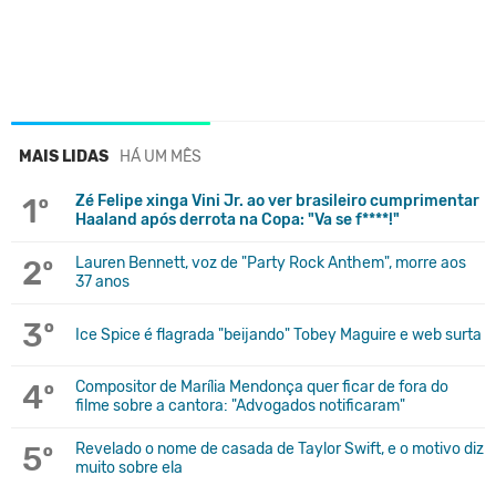
MAIS LIDAS
HÁ UM MÊS
1º
Zé Felipe xinga Vini Jr. ao ver brasileiro cumprimentar
Haaland após derrota na Copa: "Va se f****!"
2º
Lauren Bennett, voz de "Party Rock Anthem", morre aos
37 anos
3º
Ice Spice é flagrada "beijando" Tobey Maguire e web surta
4º
Compositor de Marília Mendonça quer ficar de fora do
filme sobre a cantora: "Advogados notificaram"
5º
Revelado o nome de casada de Taylor Swift, e o motivo diz
muito sobre ela