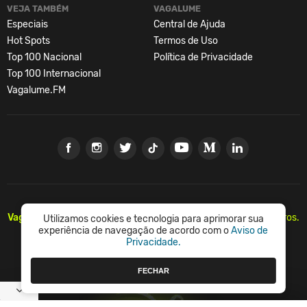
VEJA TAMBÉM
VAGALUME
Especiais
Central de Ajuda
Hot Spots
Termos de Uso
Top 100 Nacional
Política de Privacidade
Top 100 Internacional
Vagalume.FM
Vagalume.
Há mais de 20 anos, levando música para os brasileiros.
Utilizamos cookies e tecnologia para aprimorar sua
🇧🇷
experiência de navegação de acordo com o
Aviso de
Privacidade.
© Vagalume Mídia
FECHAR