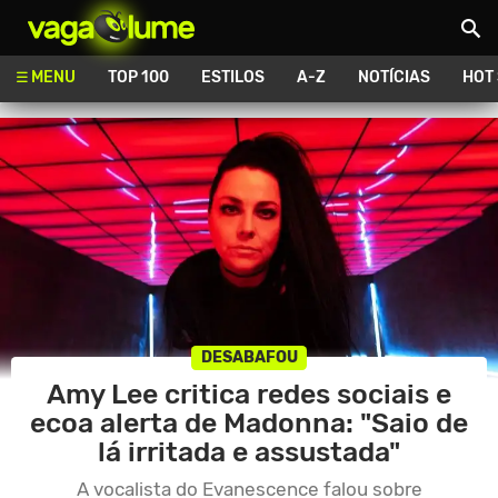
Vagalume
MENU
TOP 100
ESTILOS
A-Z
NOTÍCIAS
HOT
DESABAFOU
Amy Lee critica redes sociais e
ecoa alerta de Madonna: "Saio de
lá irritada e assustada"
A vocalista do Evanescence falou sobre