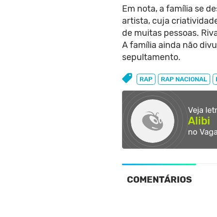
Em nota, a família se 
artista, cuja criativida
de muitas pessoas. Riva
A família ainda não div
sepultamento.
RAP
RAP NACIONAL
Veja le
Alibi
no Vag
COMENTÁRIOS