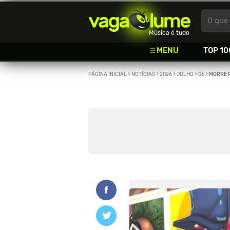
Vagalume
O que 
Música é tudo
MENU
TOP 10
PÁGINA INICIAL
>
NOTÍCIAS
>
2026
>
JULHO
>
06
>
MORRE R