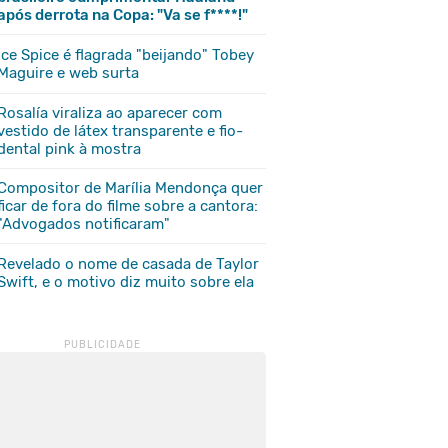
após derrota na Copa: "Va se f****!"
Ice Spice é flagrada "beijando" Tobey
Maguire e web surta
Rosalía viraliza ao aparecer com
vestido de látex transparente e fio-
dental pink à mostra
Compositor de Marília Mendonça quer
ficar de fora do filme sobre a cantora:
"Advogados notificaram"
Revelado o nome de casada de Taylor
Swift, e o motivo diz muito sobre ela