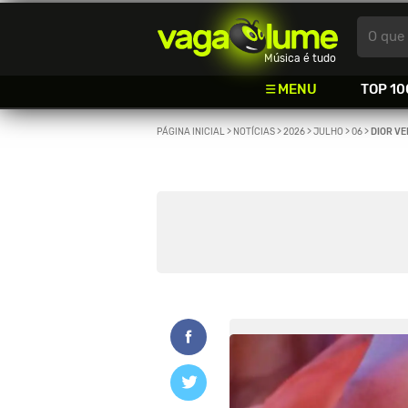
Vagalume
O que 
Música é tudo
MENU
TOP 10
PÁGINA INICIAL
>
NOTÍCIAS
>
2026
>
JULHO
>
06
>
DIOR VE