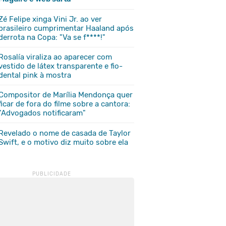
Zé Felipe xinga Vini Jr. ao ver
brasileiro cumprimentar Haaland após
derrota na Copa: "Va se f****!"
Rosalía viraliza ao aparecer com
vestido de látex transparente e fio-
dental pink à mostra
Compositor de Marília Mendonça quer
ficar de fora do filme sobre a cantora:
"Advogados notificaram"
Revelado o nome de casada de Taylor
Swift, e o motivo diz muito sobre ela