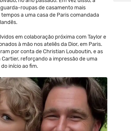
oivado, no ano passado. Em vez disso, a
 guarda-roupas de casamento mais
s tempos a uma casa de Paris comandada
rlandês.
lvidos em colaboração próxima com Taylor e
onados à mão nos ateliês da Dior, em Paris.
aram por conta de Christian Louboutin, e as
a Cartier, reforçando a impressão de uma
do início ao fim.