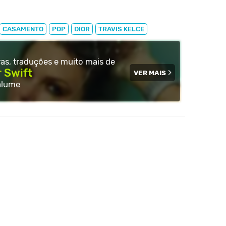
CASAMENTO
POP
DIOR
TRAVIS KELCE
tras, traduções e muito
mais de
r Swift
VER MAIS
alume