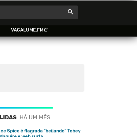
VAGALUME.FM
 LIDAS
HÁ UM MÊS
Ice Spice é flagrada "beijando" Tobey
Maguire e web surta