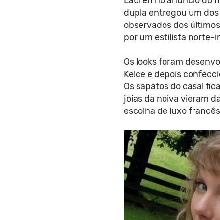
Lauren no anúncio do n
dupla entregou um dos
observados dos último
por um estilista norte-i
Os looks foram desenvo
Kelce e depois confecci
Os sapatos do casal fic
joias da noiva vieram d
escolha de luxo francês 