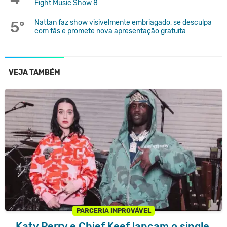
Fight Music Show 8
5º
Nattan faz show visivelmente embriagado, se desculpa
com fãs e promete nova apresentação gratuita
VEJA TAMBÉM
PARCERIA IMPROVÁVEL
Katy Perry e Chief Keef lançam o single,