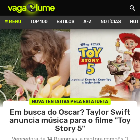
Vagalume
MENU
TOP 100
ESTILOS
A-Z
NOTÍCIAS
HOT
NOVA TENTATIVA PELA ESTATUETA
Em busca do Oscar? Taylor Swift
anuncia música para o filme "Toy
Story 5"
Vencedora de 14 Grammys, a cantora compôs "I