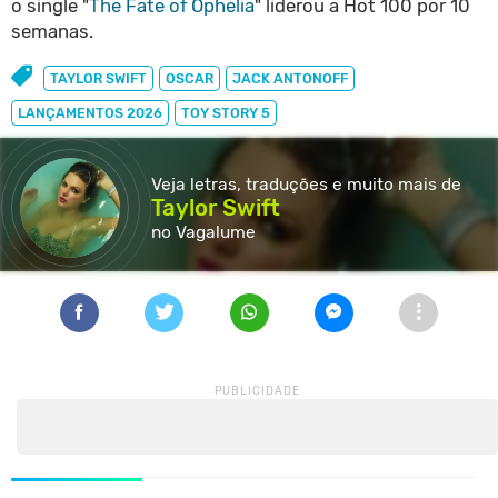
o single "
The Fate of Ophelia
" liderou a Hot 100 por 10
semanas.
TAYLOR SWIFT
OSCAR
JACK ANTONOFF
LANÇAMENTOS 2026
TOY STORY 5
Veja letras, traduções e muito
mais de
Taylor Swift
no Vagalume