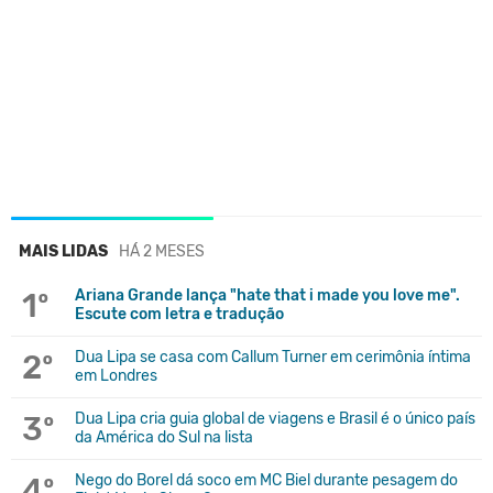
MAIS LIDAS
HÁ 2 MESES
1º
Ariana Grande lança "hate that i made you love me".
Escute com letra e tradução
2º
Dua Lipa se casa com Callum Turner em cerimônia íntima
em Londres
3º
Dua Lipa cria guia global de viagens e Brasil é o único país
da América do Sul na lista
4º
Nego do Borel dá soco em MC Biel durante pesagem do