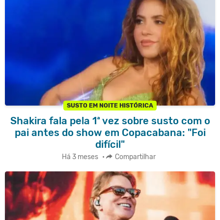
SUSTO EM NOITE HISTÓRICA
Shakira fala pela 1ª vez sobre susto com o
pai antes do show em Copacabana: "Foi
difícil"
Há 3 meses
•
Compartilhar