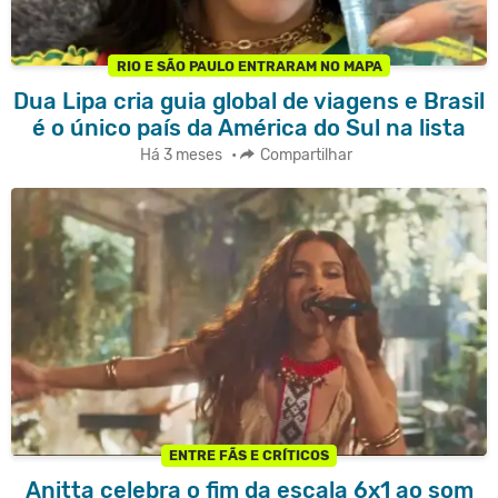
RIO E SÃO PAULO ENTRARAM NO MAPA
Dua Lipa cria guia global de viagens e Brasil
é o único país da América do Sul na lista
Há 3 meses
•
Compartilhar
ENTRE FÃS E CRÍTICOS
Anitta celebra o fim da escala 6x1 ao som