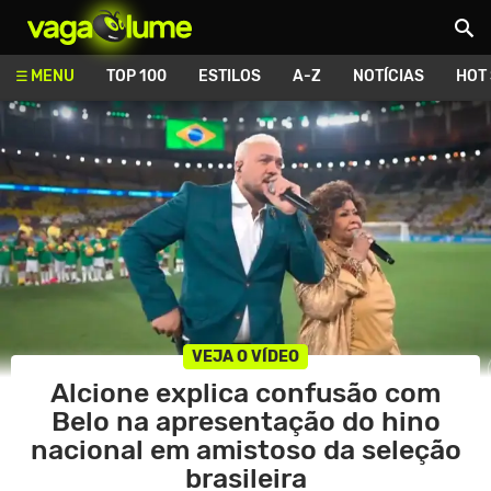
Vagalume
MENU
TOP 100
ESTILOS
A-Z
NOTÍCIAS
HOT
VEJA O VÍDEO
Alcione explica confusão com
Belo na apresentação do hino
nacional em amistoso da seleção
brasileira