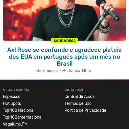
SAUDADES?
Axl Rose se confunde e agradece plateia
dos EUA em português após um mês no
Brasil
Há 3 meses
•
Compartilhar
VEJA TAMBÉM
VAGALUME
Especiais
Central de Ajuda
Hot Spots
Termos de Uso
Top 100 Nacional
Política de Privacidade
Top 100 Internacional
Vagalume.FM