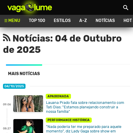
Vagalume
MENU
TOP 100
ESTILOS
A-Z
NOTÍCIAS
HOT
Notícias: 04 de Outubro
de 2025
MAIS NOTÍCIAS
04/10/2025
APAIXONADA
Lauana Prado fala sobre relacionamento com
09:06
Tati Dias: "Estamos planejando construir a
nossa família"
PERFORMANCE HISTÓRICA
"Nada poderia ter me preparado para aquele
08:27
momento", diz Lady Gaga sobre show em