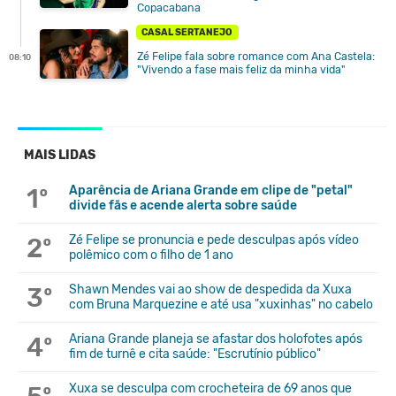
Copacabana
CASAL SERTANEJO
Zé Felipe fala sobre romance com Ana Castela:
08:10
"Vivendo a fase mais feliz da minha vida"
MAIS LIDAS
1º
Aparência de Ariana Grande em clipe de "petal"
divide fãs e acende alerta sobre saúde
2º
Zé Felipe se pronuncia e pede desculpas após vídeo
polêmico com o filho de 1 ano
3º
Shawn Mendes vai ao show de despedida da Xuxa
com Bruna Marquezine e até usa "xuxinhas" no cabelo
4º
Ariana Grande planeja se afastar dos holofotes após
fim de turnê e cita saúde: "Escrutínio público"
Xuxa se desculpa com crocheteira de 69 anos que