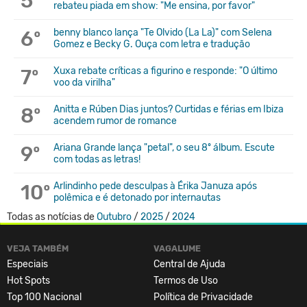
5º
rebateu piada em show: "Me ensina, por favor"
6º
benny blanco lança "Te Olvido (La La)" com Selena
Gomez e Becky G. Ouça com letra e tradução
7º
Xuxa rebate críticas a figurino e responde: "O último
voo da virilha"
8º
Anitta e Rúben Dias juntos? Curtidas e férias em Ibiza
acendem rumor de romance
9º
Ariana Grande lança "petal", o seu 8º álbum. Escute
com todas as letras!
10º
Arlindinho pede desculpas à Érika Januza após
polêmica e é detonado por internautas
Todas as notícias de
Outubro
/
2025
/
2024
VEJA TAMBÉM
VAGALUME
Especiais
Central de Ajuda
Hot Spots
Termos de Uso
Top 100 Nacional
Política de Privacidade