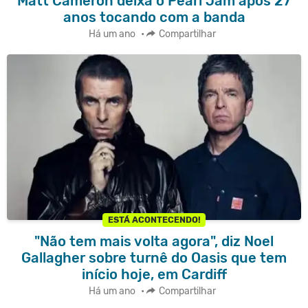
Matt Cameron deixa o Pearl Jam após 27
anos tocando com a banda
Há um ano
•
Compartilhar
ESTÁ ACONTECENDO!
"Não tem mais volta agora", diz Noel
Gallagher sobre turnê do Oasis que tem
início hoje, em Cardiff
Há um ano
•
Compartilhar