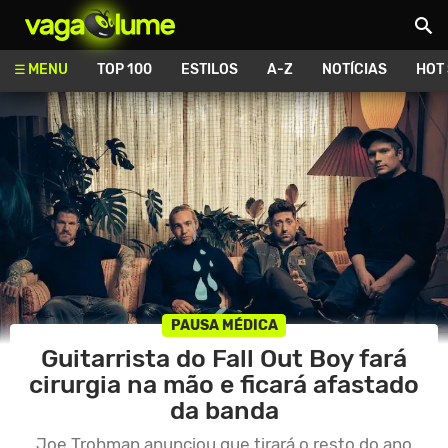
Vagalume
MENU
TOP 100
ESTILOS
A-Z
NOTÍCIAS
HOT
PAUSA MÉDICA
Guitarrista do Fall Out Boy fará
cirurgia na mão e ficará afastado
da banda
Joe Trohman anunciou que tirará o resto do ano