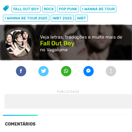
FALL OUT BOY
ROCK
POP PUNK
I WANNA BE TOUR
I WANNA BE TOUR 2025
IWBT 2025
IWBT
Veja letras, traduções e muito
mais de
Fall Out Boy
no Vagalume
COMENTÁRIOS