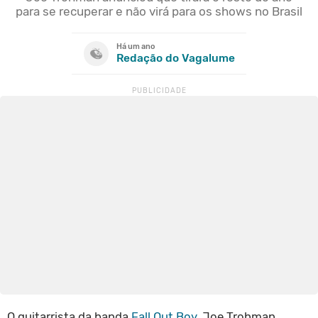
para se recuperar e não virá para os shows no Brasil
Há um ano
Redação do Vagalume
O guitarrista da banda
Fall Out Boy
, Joe Trohman,