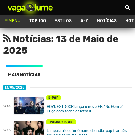
Vagalume
MENU
TOP 100
ESTILOS
A-Z
NOTÍCIAS
HOT
Notícias: 13 de Maio de
2025
MAIS NOTÍCIAS
13/05/2025
K-POP
16:54
BOYNEXTDOOR lança o novo EP, "No Genre".
Ouça com todas as letras!
"PULSAR TOUR"
L'Impératrice, fenômeno do indie-pop francês,
16:26