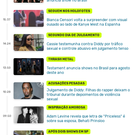
anuncia show no Brasil
SEGUEM NOS HOLOFOTES
Bianca Censori volta a surpreender com visual
15:37
ousado ao lado de Kanye West na Espanha
SEGUNDO DIA DE JULGAMENTO
Cassie testemunha contra Diddy por tráfico
14:24
sexual e controle abusivo em julgamento tenso
THRASH METAL
Testament anuncia shows no Brasil para agosto
13:50
deste ano
ACUSAÇÕES PESADAS
Julgamento de Diddy: Filhas do rapper deixam o
10:28
tribunal durante depoimentos de violência
sexual
INSPIRAÇÃO AMOROSA
Adam Levine revela que letra de "Priceless" é
09:50
sobre sua esposa, Behati Prinsloo
APÓS DOIS SHOWS EM SP