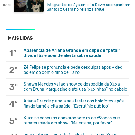
Integrantes do System of a Down acompanham
09:20
Santos x Ceará no Allianz Parque
MAIS LIDAS
1º
Aparência de Ariana Grande em clipe de "petal"
divide fãs e acende alerta sobre saúde
2º
Zé Felipe se pronuncia e pede desculpas após vídeo
polêmico com o filho de 1 ano
3º
Shawn Mendes vai ao show de despedida da Xuxa
com Bruna Marquezine e até usa "xuxinhas" no cabelo
4º
Ariana Grande planeja se afastar dos holofotes após
fim de turnê e cita saúde: "Escrutínio público"
5º
Xuxa se desculpa com crocheteira de 69 anos que
rebateu piada em show: "Me ensina, por favor"
benny blanco lança "Te Olvido (La La)" com Selena