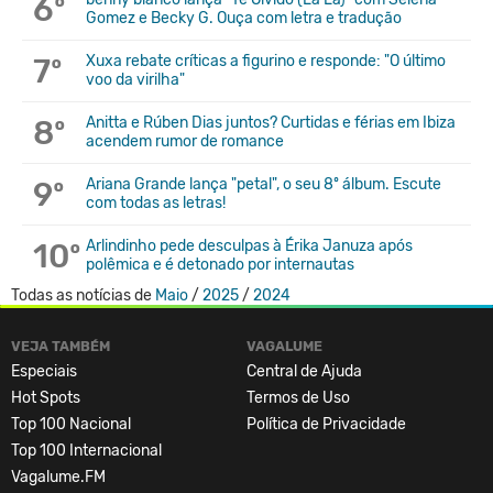
6º
Gomez e Becky G. Ouça com letra e tradução
7º
Xuxa rebate críticas a figurino e responde: "O último
voo da virilha"
8º
Anitta e Rúben Dias juntos? Curtidas e férias em Ibiza
acendem rumor de romance
9º
Ariana Grande lança "petal", o seu 8º álbum. Escute
com todas as letras!
10º
Arlindinho pede desculpas à Érika Januza após
polêmica e é detonado por internautas
Todas as notícias de
Maio
/
2025
/
2024
VEJA TAMBÉM
VAGALUME
Especiais
Central de Ajuda
Hot Spots
Termos de Uso
Top 100 Nacional
Política de Privacidade
Top 100 Internacional
Vagalume.FM