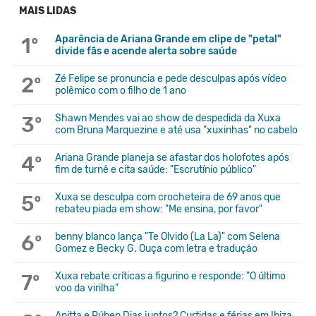
MAIS LIDAS
1º
Aparência de Ariana Grande em clipe de "petal"
divide fãs e acende alerta sobre saúde
2º
Zé Felipe se pronuncia e pede desculpas após vídeo
polêmico com o filho de 1 ano
3º
Shawn Mendes vai ao show de despedida da Xuxa
com Bruna Marquezine e até usa "xuxinhas" no cabelo
4º
Ariana Grande planeja se afastar dos holofotes após
fim de turnê e cita saúde: "Escrutínio público"
5º
Xuxa se desculpa com crocheteira de 69 anos que
rebateu piada em show: "Me ensina, por favor"
6º
benny blanco lança "Te Olvido (La La)" com Selena
Gomez e Becky G. Ouça com letra e tradução
7º
Xuxa rebate críticas a figurino e responde: "O último
voo da virilha"
Anitta e Rúben Dias juntos? Curtidas e férias em Ibiza