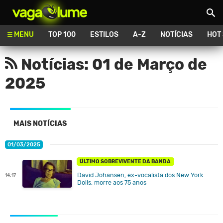
Vagalume
MENU
TOP 100
ESTILOS
A-Z
NOTÍCIAS
HOT
Notícias: 01 de Março de
2025
MAIS NOTÍCIAS
01/03/2025
ÚLTIMO SOBREVIVENTE DA BANDA
David Johansen, ex-vocalista dos New York
14:17
Dolls, morre aos 75 anos