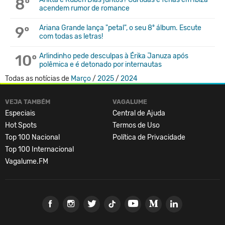
8º
acendem rumor de romance
9º
Ariana Grande lança "petal", o seu 8º álbum. Escute
com todas as letras!
10º
Arlindinho pede desculpas à Érika Januza após
polêmica e é detonado por internautas
Todas as notícias de
Março
/
2025
/
2024
VEJA TAMBÉM
VAGALUME
Especiais
Central de Ajuda
Hot Spots
Termos de Uso
Top 100 Nacional
Política de Privacidade
Top 100 Internacional
Vagalume.FM