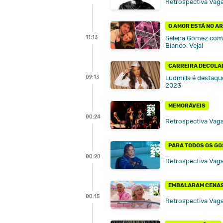
Retrospectiva Vag
O AMOR ESTÁ NO AR
11:13
Selena Gomez comp
Blanco. Veja!
CARREIRA DECOLA
09:13
Ludmilla é destaque
2023
MEMORÁVEIS
00:24
Retrospectiva Vag
PARA TODOS OS G
00:20
Retrospectiva Vag
EMBALARAM CENA
00:15
Retrospectiva Vaga