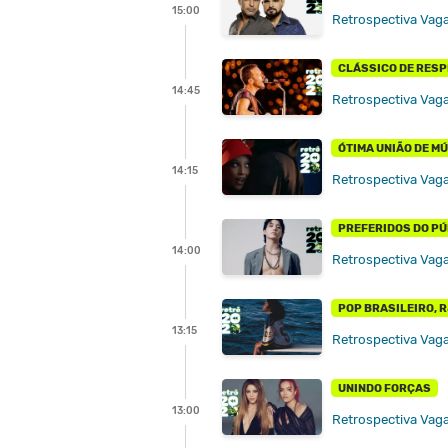
15:00
Retrospectiva Vaga
CLÁSSICO DE RESP
14:45
Retrospectiva Vag
ÓTIMA UNIÃO DE MÚ
14:15
Retrospectiva Vag
PREFERIDOS DO PÚ
14:00
Retrospectiva Vaga
POP BRASILEIRO, R&
13:15
Retrospectiva Vag
UNINDO FORÇAS
13:00
Retrospectiva Vag