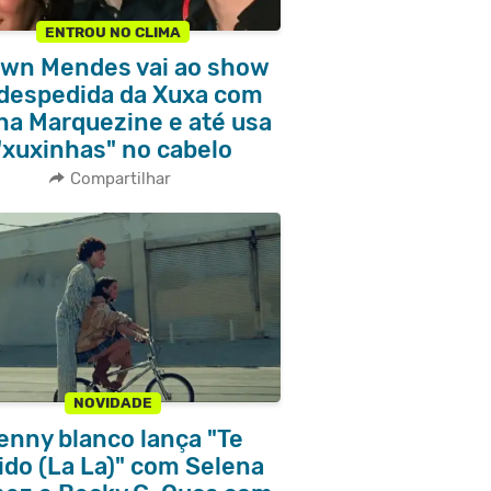
ENTROU NO CLIMA
wn Mendes vai ao show
despedida da Xuxa com
na Marquezine e até usa
"xuxinhas" no cabelo
Compartilhar
NOVIDADE
enny blanco lança "Te
ido (La La)" com Selena