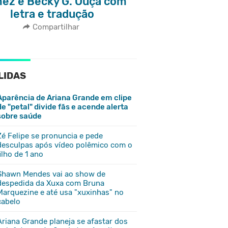
ez e Becky G. Ouça com
letra e tradução
Compartilhar
LIDAS
Aparência de Ariana Grande em clipe
de "petal" divide fãs e acende alerta
sobre saúde
Zé Felipe se pronuncia e pede
desculpas após vídeo polêmico com o
filho de 1 ano
Shawn Mendes vai ao show de
despedida da Xuxa com Bruna
Marquezine e até usa "xuxinhas" no
cabelo
Ariana Grande planeja se afastar dos