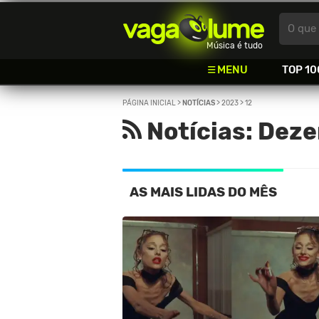
Vagalume
O que 
Música é tudo
MENU
TOP 10
PÁGINA INICIAL
>
NOTÍCIAS
>
2023
>
12
Notícias: Dez
AS MAIS LIDAS DO MÊS