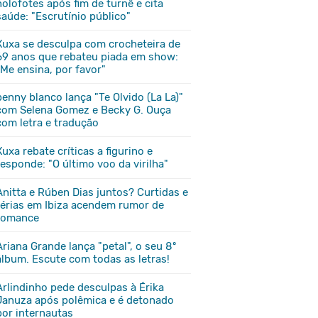
holofotes após fim de turnê e cita
saúde: "Escrutínio público"
Xuxa se desculpa com crocheteira de
69 anos que rebateu piada em show:
"Me ensina, por favor"
benny blanco lança "Te Olvido (La La)"
com Selena Gomez e Becky G. Ouça
com letra e tradução
Xuxa rebate críticas a figurino e
responde: "O último voo da virilha"
Anitta e Rúben Dias juntos? Curtidas e
férias em Ibiza acendem rumor de
romance
Ariana Grande lança "petal", o seu 8º
álbum. Escute com todas as letras!
Arlindinho pede desculpas à Érika
Januza após polêmica e é detonado
por internautas