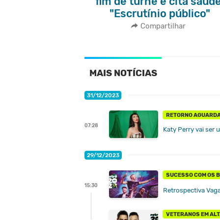
fim de turnê e cita saúde
"Escrutínio público"
Compartilhar
MAIS NOTÍCIAS
31/12/2023
RETORNO AGUARD
07:28
Katy Perry vai ser 
29/12/2023
SUCESSO COM OS 
15:30
Retrospectiva Vaga
VETERANOS EM ALT