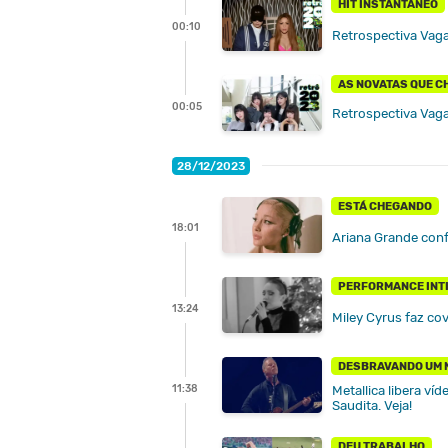
HIT INSTANTÂNEO
00:10
Retrospectiva Vaga
AS NOVATAS QUE 
00:05
Retrospectiva Vag
28/12/2023
ESTÁ CHEGANDO
18:01
Ariana Grande con
PERFORMANCE INT
13:24
Miley Cyrus faz cov
DESBRAVANDO UM 
11:38
Metallica libera v
Saudita. Veja!
DEU TRABALHO