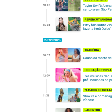
10:42
Taylor Swift: Aren
cantora em São Pa
REPERCUTIU NEGA
Pitty fala sobre vi
09:24
fazer a irmã Dulce"
27/12/2023
TRAGÉDIA
18:07
Causa da morte de 
INDICAÇÃO TRIPLA
12:09
Três músicas de "B
pré-indicadas ao p
"A MAIOR ESTRELA
11:31
Shakira é homenage
vídeos!
LAMENTOU