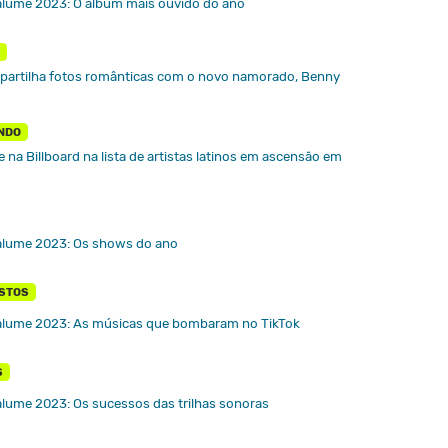
alume 2023: O álbum mais ouvido do ano
artilha fotos românticas com o novo namorado, Benny
NDO
 na Billboard na lista de artistas latinos em ascensão em
alume 2023: Os shows do ano
OSTOS
alume 2023: As músicas que bombaram no TikTok
S
lume 2023: Os sucessos das trilhas sonoras