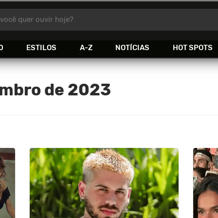
você quer ouvir hoje?
0
ESTILOS
A-Z
NOTÍCIAS
HOT SPOTS
embro de 2023