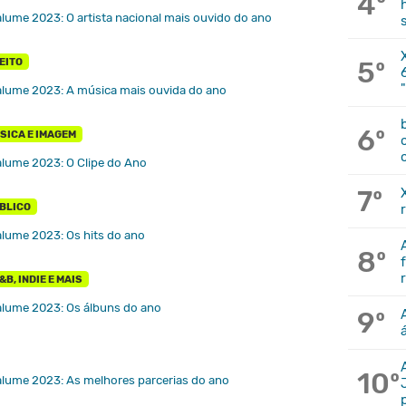
4º
lume 2023: O artista nacional mais ouvido do ano
5º
EITO
alume 2023: A música mais ouvida do ano
6º
SICA E IMAGEM
alume 2023: O Clipe do Ano
7º
BLICO
lume 2023: Os hits do ano
8º
B, INDIE E MAIS
alume 2023: Os álbuns do ano
9º
10º
alume 2023: As melhores parcerias do ano