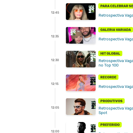
PARA CELEBRAR S
12:45
Retrospectiva Vag
GALERIA VARIADA
12:35
Retrospectiva Vag
HIT GLOBAL
12:30
Retrospectiva Vaga
no Top 100
RECORDE
12:15
Retrospectiva Vag
PRODUTIVOS
12:05
Retrospectiva Vaga
Spot
PREFERIDO
12:00