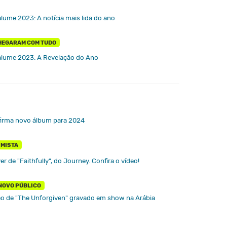
lume 2023: A notícia mais lida do ano
CHEGARAM COM TUDO
alume 2023: A Revelação do Ano
firma novo álbum para 2024
IMISTA
er de "Faithfully", do Journey. Confira o vídeo!
NOVO PÚBLICO
ídeo de "The Unforgiven" gravado em show na Arábia