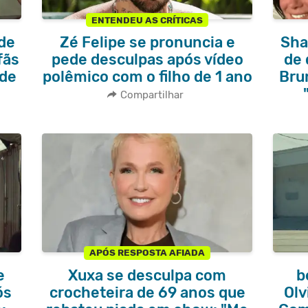
ENTENDEU AS CRÍTICAS
nde
Zé Felipe se pronuncia e
Sha
fãs
pede desculpas após vídeo
de 
úde
polêmico com o filho de 1 ano
Bru
Compartilhar
APÓS RESPOSTA AFIADA
e
Xuxa se desculpa com
b
ós
crocheteira de 69 anos que
Olv