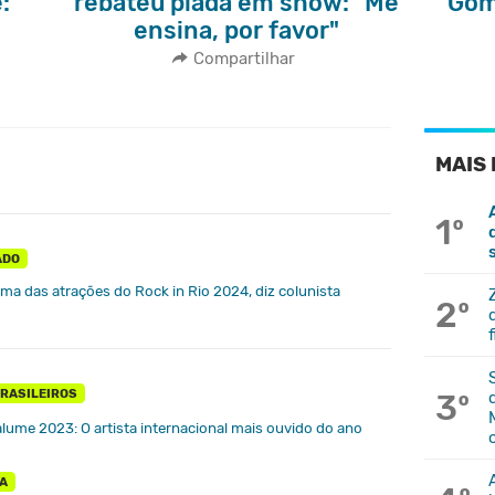
:
rebateu piada em show: "Me
Gom
ensina, por favor"
Compartilhar
MAIS 
1º
ADO
uma das atrações do Rock in Rio 2024, diz colunista
2º
BRASILEIROS
3º
lume 2023: O artista internacional mais ouvido do ano
A