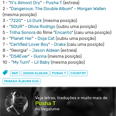
1 - "
It's Almost Dry
" -
Pusha T
(estreia)
2 - "
Dangerous: The Double Album
" -
Morgan Wallen
(mesma posição)
3 - "
7220
" -
Lil Durk
(mesma posição)
4 - "
SOUR
" -
Olivia Rodrigo
(subiu uma posição)
5 -
Trilha Sonora
do filme "
Encanto
" (caiu uma posição)
6 - "
Planet Her
" -
Doja Cat
(subiu uma posição)
7 - "
Certified Lover Boy
" -
Drake
(caiu uma posição)
8 - "Georgia" -
Jason Aldean
(estreia)
9 - "
DS4Ever
" -
Gunna
(mesma posição)
10 - "
My Turn
" -
Lil Baby
(mesma posição)
RAP
JASON ALDEAN
PUSHA T
COUNTRY
PARADA ÁLBUNS EUA
Veja letras, traduções e muito
mais de
Pusha T
no Vagalume