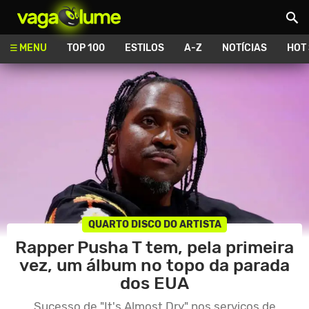
Vagalume
MENU
TOP 100
ESTILOS
A-Z
NOTÍCIAS
HOT
QUARTO DISCO DO ARTISTA
Rapper Pusha T tem, pela primeira
vez, um álbum no topo da parada
dos EUA
Sucesso de "It's Almost Dry" nos serviços de