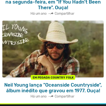
na segunda-feira, em "If You Hadn't Been
There". Ouça!
Há um ano
•
Compartilhar
EM PEGADA COUNTRY FOLK
Neil Young lança "Oceanside Countryside",
álbum inédito que gravou em 1977. Ouça!
Há um ano
•
Compartilhar