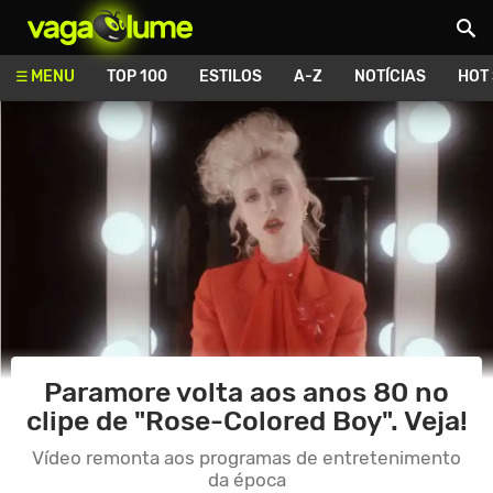
Vagalume
MENU
TOP 100
ESTILOS
A-Z
NOTÍCIAS
HOT
Paramore volta aos anos 80 no
clipe de "Rose-Colored Boy". Veja!
Vídeo remonta aos programas de entretenimento
da época