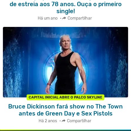
de estreia aos 78 anos. Ouça o primeiro
single!
Há um ano
•
Compartilhar
CAPITAL INICIAL ABRE O PALCO SKYLINE
Bruce Dickinson fará show no The Town
antes de Green Day e Sex Pistols
Há 2 anos
•
Compartilhar