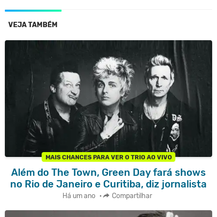
VEJA TAMBÉM
MAIS CHANCES PARA VER O TRIO AO VIVO
Além do The Town, Green Day fará shows
no Rio de Janeiro e Curitiba, diz jornalista
Há um ano
•
Compartilhar