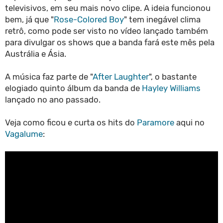
televisivos, em seu mais novo clipe. A ideia funcionou
bem, já que "
Rose-Colored Boy
" tem inegável clima
retrô, como pode ser visto no vídeo lançado também
para divulgar os shows que a banda fará este mês pela
Austrália e Ásia.
A música faz parte de "
After Laughter
", o bastante
elogiado quinto álbum da banda de
Hayley Williams
lançado no ano passado.
Veja como ficou e curta os hits do
Paramore
aqui no
Vagalume
: