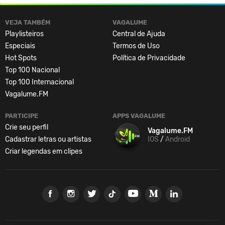
VEJA TAMBÉM
VAGALUME
Playlisteiros
Central de Ajuda
Especiais
Termos de Uso
Hot Spots
Política de Privacidade
Top 100 Nacional
Top 100 Internacional
Vagalume.FM
PARTICIPE
APPS VAGALUME
Crie seu perfil
Vagalume.FM
Cadastrar letras ou artistas
IOS
/
Android
Criar legendas em clipes