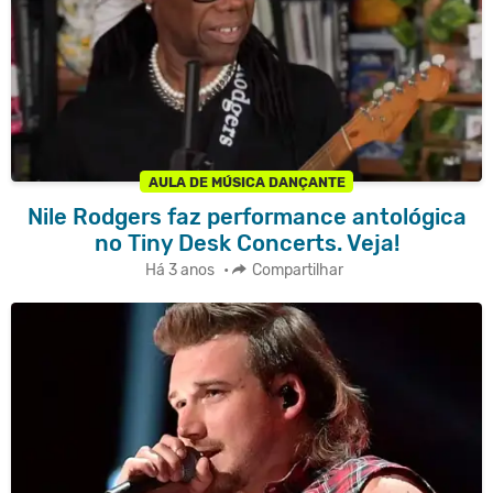
AULA DE MÚSICA DANÇANTE
Nile Rodgers faz performance antológica
no Tiny Desk Concerts. Veja!
Há 3 anos
•
Compartilhar