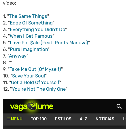
vídeo:
1. "
The Same Things
"
2. "
Edge Of Something
"
3. "
Everything You Didn't Do
"
4. "
When I Get Famous
"
5. "
Love For $ale (Feat. Roots Manuva)
"
6. "
Pure Imagination
"
7. "
Anyway
"
8. ""
9. "
Take Me Out (Of Myself)
"
10. "
Save Your Soul
"
11. "
Get a Hold Of Yourself
"
12. "
You're Not The Only One
"