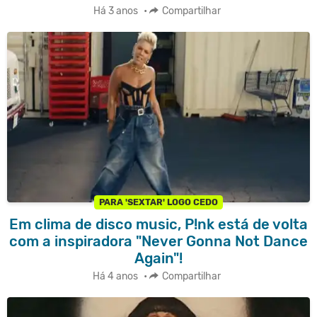
Há 3 anos
•
Compartilhar
PARA 'SEXTAR' LOGO CEDO
Em clima de disco music, P!nk está de volta
com a inspiradora "Never Gonna Not Dance
Again"!
Há 4 anos
•
Compartilhar