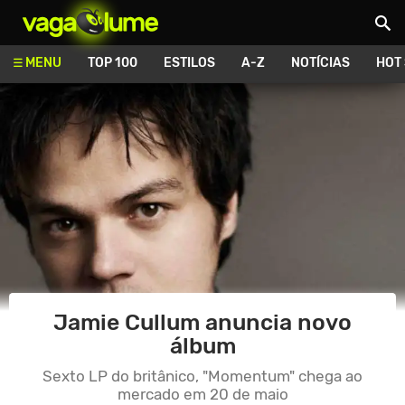
Vagalume
MENU
TOP 100
ESTILOS
A-Z
NOTÍCIAS
HOT
Jamie Cullum anuncia novo
álbum
Sexto LP do britânico, "Momentum" chega ao
mercado em 20 de maio