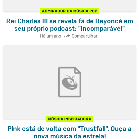
ADMIRADOR DA MÚSICA POP
Rei Charles III se revela fã de Beyoncé em
seu próprio podcast: "Incomparável"
Há um ano
•
Compartilhar
MÚSICA INSPIRADORA
P!nk está de volta com "Trustfall". Ouça a
nova música da estrela!