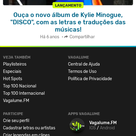
LANÇAMENTO
Ouça o novo álbum de Kylie Minogue,
"DISCO", com as letras e traduções das
músicas!
Há 6 anos
•
Compartilhar
VEJA TAMBÉM
VAGALUME
Playlisteiros
Central de Ajuda
Especiais
Termos de Uso
Hot Spots
Política de Privacidade
Top 100 Nacional
Top 100 Internacional
Vagalume.FM
PARTICIPE
APPS VAGALUME
Crie seu perfil
Vagalume.FM
Cadastrar letras ou artistas
IOS
/
Android
Criar legendas em clipes