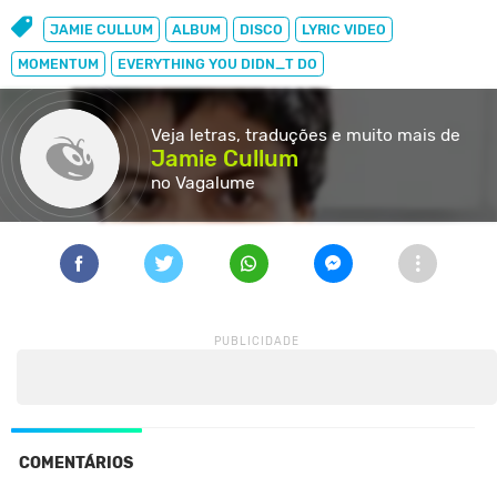
JAMIE CULLUM
ALBUM
DISCO
LYRIC VIDEO
MOMENTUM
EVERYTHING YOU DIDN_T DO
Veja letras, traduções e muito
mais de
Jamie Cullum
no Vagalume
COMENTÁRIOS