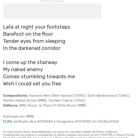
Late at night your footsteps
Barefoot on the floor
Tender eyes from sleeping
In the darkened corridor
I come up the stairway
My naked enemy
Comes stumbling towards me
Wish I could set you free
Compositores:
Haavard Rem (Rem Havard) (TONO), Kjetil Bjerkestrand (TONO),
Morten Harket (A-ha) (
PRS
), Torstein Flakne (TONO)
Editores:
BMG Music, In Place Of Strife Music (
PRS
)
Publicado em
1995
ECAD
verificado obra #598684 e fonograma #4174000 em 04/Abr/2024