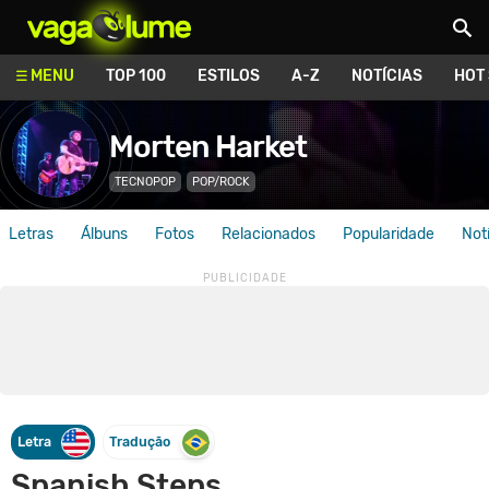
Vagalume
MENU
TOP 100
ESTILOS
A-Z
NOTÍCIAS
HOT
Morten Harket
TECNOPOP
POP/ROCK
Letras
Álbuns
Fotos
Relacionados
Popularidade
Not
Letra
Tradução
Spanish Steps