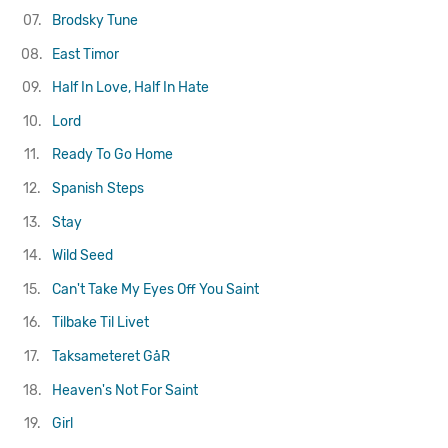
07.
Brodsky Tune
08.
East Timor
09.
Half In Love, Half In Hate
10.
Lord
11.
Ready To Go Home
12.
Spanish Steps
13.
Stay
14.
Wild Seed
15.
Can't Take My Eyes Off You
Saint
16.
Tilbake Til Livet
17.
Taksameteret GåR
18.
Heaven's Not For Saint
19.
Girl