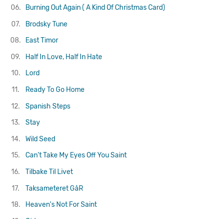
06.
Burning Out Again ( A Kind Of Christmas Card)
07.
Brodsky Tune
08.
East Timor
09.
Half In Love, Half In Hate
10.
Lord
11.
Ready To Go Home
12.
Spanish Steps
13.
Stay
14.
Wild Seed
15.
Can't Take My Eyes Off You
Saint
16.
Tilbake Til Livet
17.
Taksameteret GåR
18.
Heaven's Not For Saint