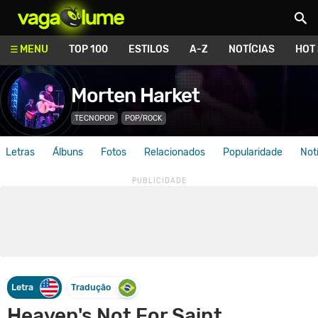
Vagalume
MENU
TOP 100
ESTILOS
A-Z
NOTÍCIAS
HOT
Morten Harket
TECNOPOP
POP/ROCK
Letras
Álbuns
Fotos
Relacionados
Popularidade
Not
Letra
Tradução
Heaven's Not For Saint