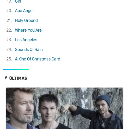
19.
Girl
20.
Ape Angel
21.
Holy Ground
22.
Where You Are
23.
Los Angeles
24.
Sounds Of Rain
25.
A Kind Of Christmas Card
ÚLTIMAS