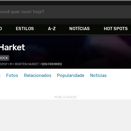
você quer ouvir hoje?
0
ESTILOS
A-Z
NOTÍCIAS
HOT SPOTS
Harket
ROCK
OPOP
>
M
>
MORTEN HARKET
>
DEN FREMMED
s
Fotos
Relacionados
Popularidade
Notícias