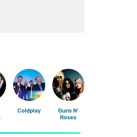
Coldplay
Guns N'
s
Roses