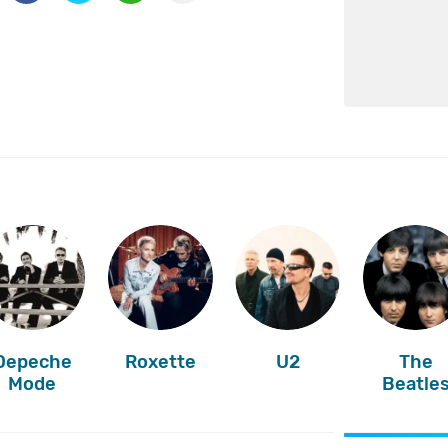
Depeche
Roxette
U2
The
Mode
Beatle