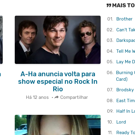
MAIS T
01.
Brother
02.
Can't Ta
03.
Darkspa
04.
Tell Me 
05.
Lay Me 
06.
Burning 
a
A-Ha anuncia volta para
Card)
show especial no Rock In
Rio
07.
Brodsky
Há 12 anos
•
Compartilhar
08.
East Tim
09.
Half In L
10.
Lord
11.
Ready T