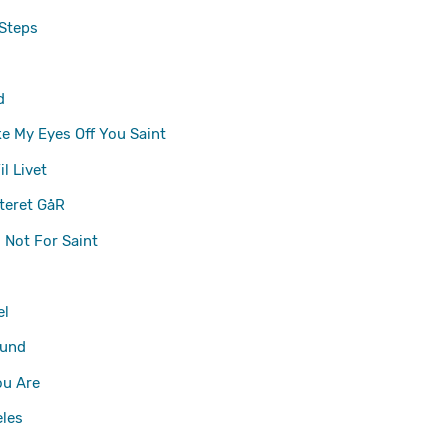
Steps
d
ke My Eyes Off You
Saint
il Livet
teret GåR
 Not For Saint
el
ound
ou Are
les