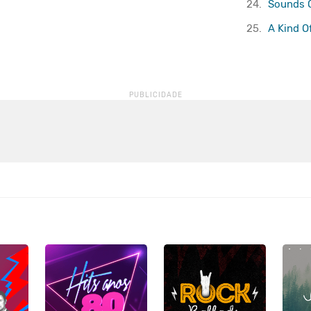
24.
Sounds O
25.
A Kind O