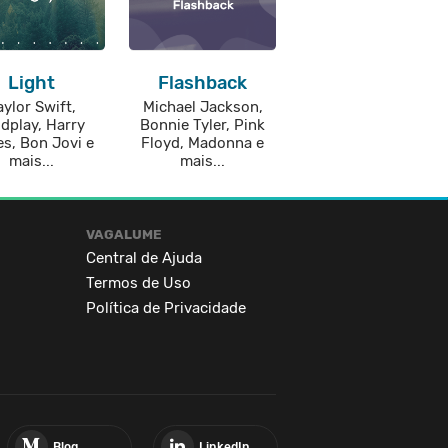
Light
Flashback
aylor Swift,
Michael Jackson,
dplay, Harry
Bonnie Tyler, Pink
es, Bon Jovi e
Floyd, Madonna e
mais...
mais...
VAGALUME
Central de Ajuda
Termos de Uso
Política de Privacidade
Blog
LinkedIn