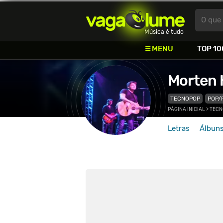
Vagalume
O que 
Música é tudo
MENU
TOP 10
Morten 
TECNOPOP
POP/
PÁGINA INICIAL
>
TECN
Letras
Álbun