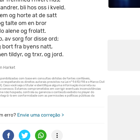
ndrer, bli hos oss i kveld.
em og horte at de satt
g talte om en bror
o alene og frolatt.
, av sorg for disse ord;
g bort fra byens natt,
 tildyr, og trxr, og jord.
n Harket
m erro?
Envie uma correção >