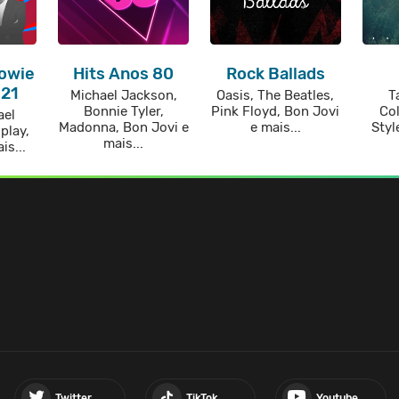
Bowie
Hits Anos 80
Rock Ballads
 21
Michael Jackson,
Oasis, The Beatles,
T
Bonnie Tyler,
Pink Floyd, Bon Jovi
Col
ael
Madonna, Bon Jovi e
e mais...
Styl
play,
mais...
is...
Twitter
TikTok
Youtube