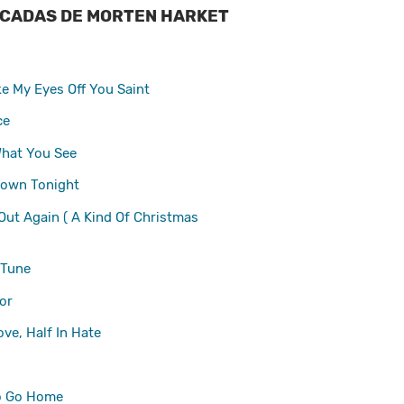
OCADAS DE MORTEN HARKET
ke My Eyes Off You
Saint
ce
What You See
Down Tonight
Out Again ( A Kind Of Christmas
 Tune
or
ove, Half In Hate
o Go Home