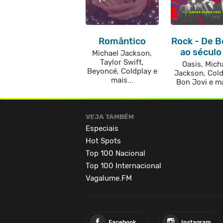
Romântico
Rock - De 
ao século
Michael Jackson,
Taylor Swift,
Oasis, Mich
Beyoncé, Coldplay e
Jackson, Cold
mais...
Bon Jovi e ma
VEJA TAMBÉM
Especiais
Hot Spots
Top 100 Nacional
Top 100 Internacional
Vagalume.FM
Facebook
Instagram