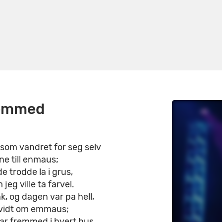
emmed
 som vandret for seg selv
ne till enmaus;
de trodde la i grus,
jeg ville ta farvel.
k, og dagen var pa hell,
 vidt om emmaus;
var fremmed i hvert hus,