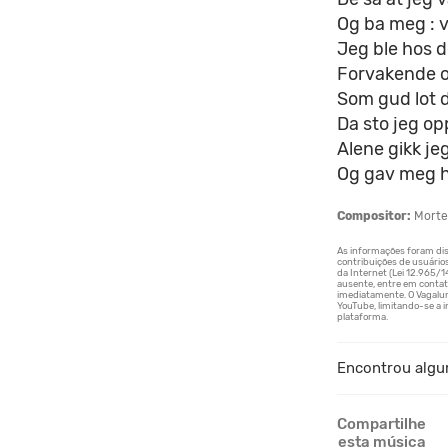
Og ba meg : va
Jeg ble hos d
Forvakende o
Som gud lot d
Da sto jeg opp
Alene gikk je
Og gav meg hen
Compositor:
Morte
Encontrou algu
Compartilhe
esta música