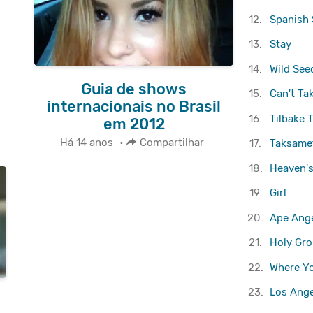
12.
Spanish 
13.
Stay
14.
Wild See
Guia de shows
15.
Can't Ta
internacionais no Brasil
16.
Tilbake T
em 2012
Há 14 anos
•
Compartilhar
17.
Taksame
18.
Heaven's
19.
Girl
20.
Ape Ang
21.
Holy Gr
22.
Where Y
23.
Los Ange