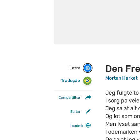
Den Fr
Letra
Morten Harket
Tradução
Jeg fulgte to
Compartilhar
I sorg pa veie
Jeg sa at alt 
Editar
Og lot som om 
Men lyset san
Imprimir
I odemarken
De sa at jeg 