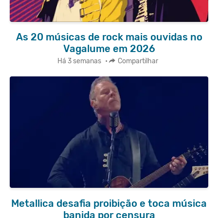
As 20 músicas de rock mais ouvidas no
Vagalume em 2026
Há 3 semanas
•
Compartilhar
Metallica desafia proibição e toca música
banida por censura