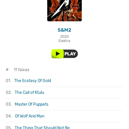
S&M2
2020
Elektra
#
11 faixas
01.
The Ecstasy Of Gold
02.
The Call of Ktulu
03.
Master Of Puppets
04.
Of Wolf And Man
05.
The Thing That Should Not Be