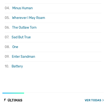
04.
Minus Human
05.
Wherever I May Roam
06.
The Outlaw Torn
07.
Sad But True
08.
One
09.
Enter Sandman
10.
Battery
ÚLTIMAS
VER TODAS