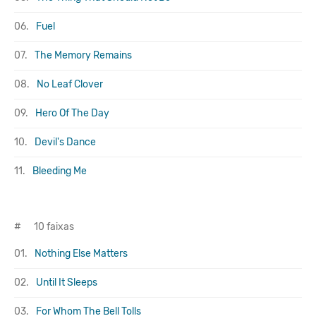
06.
Fuel
07.
The Memory Remains
08.
No Leaf Clover
09.
Hero Of The Day
10.
Devil's Dance
11.
Bleeding Me
#
10 faixas
01.
Nothing Else Matters
02.
Until It Sleeps
03.
For Whom The Bell Tolls