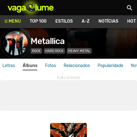
Vagalume
MENU
TOP 100
ESTILOS
A-Z
NOTÍCIAS
HOT
Metallica
ROCK
HARD ROCK
HEAVY METAL
Letras
Álbuns
Fotos
Relacionados
Popularidade
Not