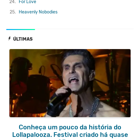
24.
For Love
25.
Heavenly Nobodies
ÚLTIMAS
Conheça um pouco da história do
Lollapalooza. Festival criado há quase