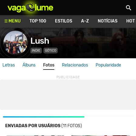
Vagalume
MENU
TOP 100
ESTILOS
A-Z
NOTÍCIAS
HOT
Lush
INDIE
GÓTICO
Letras
Álbuns
Fotos
Relacionados
Popularidade
ENVIADAS POR USUÁRIOS
(11 FOTOS)