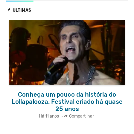
ÚLTIMAS
Conheça um pouco da história do
Lollapalooza. Festival criado há quase
25 anos
Há 11 anos
•
Compartilhar