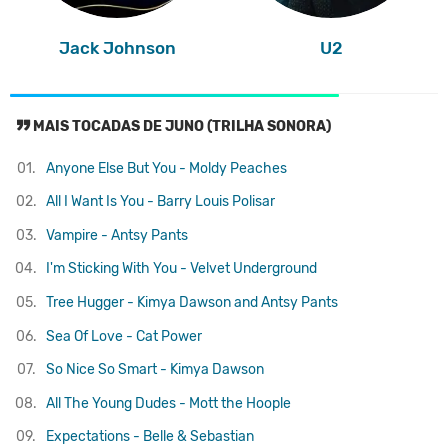
Jack Johnson
U2
MAIS TOCADAS DE JUNO (TRILHA SONORA)
01.
Anyone Else But You - Moldy Peaches
02.
All I Want Is You - Barry Louis Polisar
03.
Vampire - Antsy Pants
04.
I'm Sticking With You - Velvet Underground
05.
Tree Hugger - Kimya Dawson and Antsy Pants
06.
Sea Of Love - Cat Power
07.
So Nice So Smart - Kimya Dawson
08.
All The Young Dudes - Mott the Hoople
09.
Expectations - Belle & Sebastian