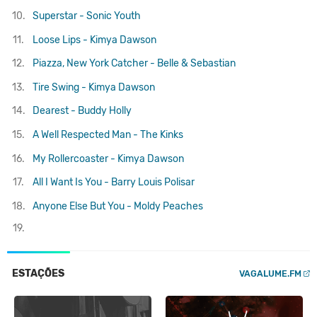
10.
Superstar - Sonic Youth
11.
Loose Lips - Kimya Dawson
12.
Piazza, New York Catcher - Belle & Sebastian
13.
Tire Swing - Kimya Dawson
14.
Dearest - Buddy Holly
15.
A Well Respected Man - The Kinks
16.
My Rollercoaster - Kimya Dawson
17.
All I Want Is You - Barry Louis Polisar
18.
Anyone Else But You - Moldy Peaches
19.
ESTAÇÕES
VAGALUME.FM