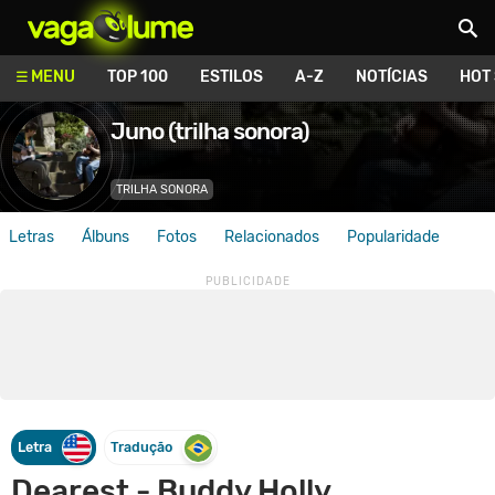
Vagalume
MENU
TOP 100
ESTILOS
A-Z
NOTÍCIAS
HOT
Juno (trilha sonora)
TRILHA SONORA
Letras
Álbuns
Fotos
Relacionados
Popularidade
Letra
Tradução
Dearest - Buddy Holly